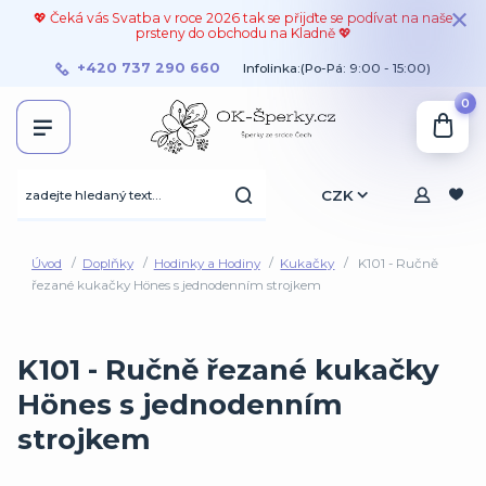
💖 Čeká vás Svatba v roce 2026 tak se přijďte se podívat na naše
prsteny do obchodu na Kladně 💖
+420 737 290 660
Infolinka:(Po-Pá: 9:00 - 15:00)
0
CZK
Úvod
Doplňky
Hodinky a Hodiny
Kukačky
K101 - Ručně
řezané kukačky Hönes s jednodenním strojkem
K101 - Ručně řezané kukačky
Hönes s jednodenním
strojkem