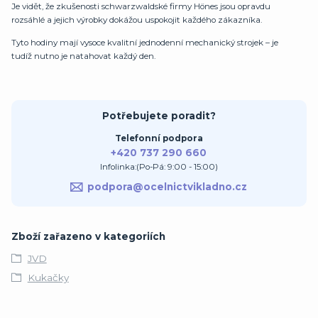
Je vidět, že zkušenosti schwarzwaldské firmy Hönes jsou opravdu
rozsáhlé a jejich výrobky dokážou uspokojit každého zákazníka.
Tyto hodiny mají vysoce kvalitní jednodenní mechanický strojek – je
tudíž nutno je natahovat každý den.
Potřebujete poradit?
Telefonní podpora
+420 737 290 660
Infolinka:(Po-Pá: 9:00 - 15:00)
podpora@ocelnictvikladno.cz
Zboží zařazeno v kategoriích
JVD
Kukačky