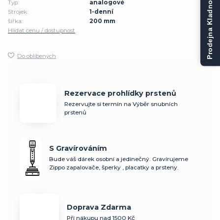
Typ:
analogové
Prodejna Kladno
Strojek:
1-denní
šířka:
200 mm
Hlídat cenu / dostupnost
Do oblíbených
Rezervace prohlídky prstenů
Rezervujte si termín na Výběr snubních
prstenů
S Gravírováním
Bude váš dárek osobní a jedinečný. Gravírujeme
Zippo zapalovače, šperky , placatky a prsteny.
Doprava Zdarma
Při nákupu nad 1500 Kč