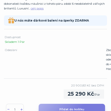
dokonalosti každou náušnici z tohoto páru zdobí 6 neodolatelně zářivých
briliantů. Luxusní...
celý popis
U nás máte dárkové balení na šperky ZDARMA
Dostupnost
Skladem 1 Pár
Odeslání
Zbo
sk
ode
do 
Hod
20 900,83 Kč
bez DPH
25 290 Kč
/
Pár
Přidat do košíku