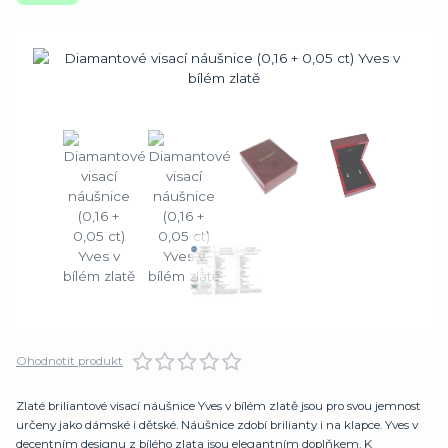
Ohodnotit produkt
Zlaté briliantové visací náušnice Yves v bílém zlatě jsou pro svou jemnost
určeny jako dámské i dětské. Náušnice zdobí brilianty i na klapce. Yves v
decentním designu z bílého zlata jsou elegantním doplňkem. K