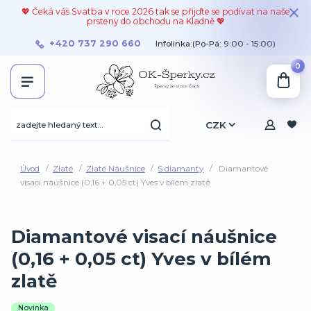
💖 Čeká vás Svatba v roce 2026 tak se přijďte se podívat na naše
prsteny do obchodu na Kladně 💖
+420 737 290 660
Infolinka:(Po-Pá: 9:00 - 15:00)
0
CZK
Úvod
Zlaté
Zlaté Náušnice
S diamanty
Diamantové
visací náušnice (0,16 + 0,05 ct) Yves v bílém zlatě
Diamantové visací náušnice
(0,16 + 0,05 ct) Yves v bílém
zlatě
Novinka