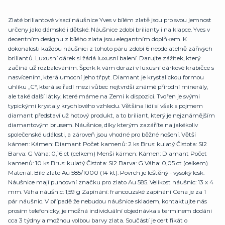
Zlaté briliantové visací náušnice Yves v bílém zlatě jsou pro svou jemnost
určeny jako dámské i dětské. Náušnice zdobí brilianty i na klapce. Yves v
decentním designu z bílého zlata jsou elegantním doplňkem. K
dokonalosti každou náušnici z tohoto páru zdobí 6 neodolatelně zářivých
briliantů. Luxusní dárek si žádá luxusní balení. Darujte zážitek, který
začíná už rozbalováním. Šperk k vám dorazí v luxusní dárkové krabičce s
nasvícením, která umocní jeho třpyt. Diamant je krystalickou formou
uhlíku „C“, která se řadí mezi vůbec nejtvrdší známé přírodní minerály,
ale také další látky, které máme na Zemi k dispozici. Tvořen je svými
typickými krystaly krychlového vzhledu. Většina lidí si však s pojmem
diamant představí už hotový produkt, a to briliant, který je nejznámějším
diamantovým brusem. Náušnice, díky kterým zazáříte na jakékoliv
společenské události, a zároveň jsou vhodné pro běžné nošení. Větší
kámen: Kámen: Diamant Počet kamenů: 2 ks Brus: kulatý Čistota: SI2
Barva: G Váha: 0,16 ct (celkem) Menší kámen: Kámen: Diamant Počet
kamenů: 10 ks Brus: kulatý Čistota: SI2 Barva: G Váha: 0,05 ct (celkem)
Materiál: Bílé zlato Au 585/1000 (14 kt). Povrch je leštěný - vysoký lesk.
Náušnice mají puncovní značku pro zlato Au 585. Velikost náušnic: 13 x 4
mm. Váha náušnic: 1,59 g Zapínání: francouzské zapínání Cena je za 1
pár náušnic. V případě že nebudou náušnice skladem, kontaktujte nás
prosím telefonicky, je možná individuální objednávka s terminem dodáni
cca 3 týdny a možnou volbou barvy zlata. Součástí je certifikát o