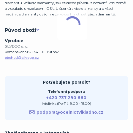
diamantu. Veškeré diamanty jsou etického původu z bezkonfliktní země
a v souladu s rezolucemi OSN. U šperků s více diamanty a u všech
náušnic s diamanty uvádíme celkovou hmotnost všech diamantů.
Původ zboží
Výrobce
SILVEGO s.r.o.
Komenského 821, 541 01 Trutnov
obchod@silvego.cz
Potřebujete poradit?
Telefonní podpora
+420 737 290 660
Infolinka:(Po-Pá: 9:00 - 15:00)
podpora@ocelnictvikladno.cz
Zboží zařazeno v kategoriích