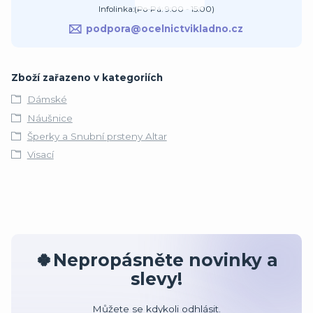
Infolinka:(Po-Pá: 9:00 - 15:00)
podpora@ocelnictvikladno.cz
Zboží zařazeno v kategoriích
Dámské
Náušnice
Šperky a Snubní prsteny Altar
Visací
🍀Nepropásněte novinky a
slevy!
Můžete se kdykoli odhlásit.