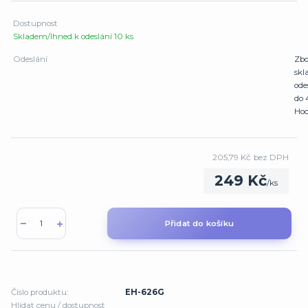
Dostupnost
Skladem/Ihned k odeslání 10 ks
Odeslání
Zbo
sk
ode
do 
Hod
205,79 Kč
bez DPH
249 Kč
/
ks
Přidat do košíku
Číslo produktu:
EH-626G
Hlídat cenu / dostupnost