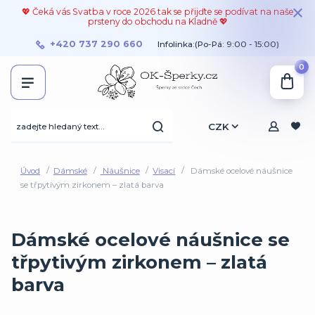
💖 Čeká vás Svatba v roce 2026 tak se přijďte se podívat na naše
prsteny do obchodu na Kladně 💖
+420 737 290 660
Infolinka:(Po-Pá: 9:00 - 15:00)
0
CZK
Úvod
Dámské
Náušnice
Visací
Dámské ocelové náušnice
se třpytivým zirkonem – zlatá barva
Dámské ocelové náušnice se
třpytivým zirkonem – zlatá
barva