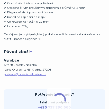
✔ Odolné vůči běžnému opotřebení
✔ Osazeno čirým broušeným zirkonem o průměru 12 mm
✔ Elegantní zlatá povrchová úprava
✔ Pohodlné zapínání na klapku
✔ Celková délka náušnic: 22 mm
✔ Hmotnost: 2,5 g
Dopřejte si jemný šperk, který podtrhne vaši ženskost a dodá každému
outfitu nádech elegance. ✨
Původ zboží
Výrobce
Altar® Jaroslav Nešleha
Ivana Olbrachta 63, Kladno. 27201
podpora@ocelnictvikladno.cz
Potřebujete poradit?
Telefonní podpora
+420 737 290 660