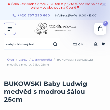
💖 Čeká vás Svatba v roce 2026 tak se přijďte se podívat na naše
prsteny do obchodu na Kladně 💖
+420 737 290 660
Infolinka:(Po-Pá: 9:00 - 15:00)
0
CZK
Úvod
Dárky
Dárky pro děti
BUKOWSKI Baby Ludwig
medvěd s modrou šálou 25cm
BUKOWSKI Baby Ludwig
medvěd s modrou šálou
25cm