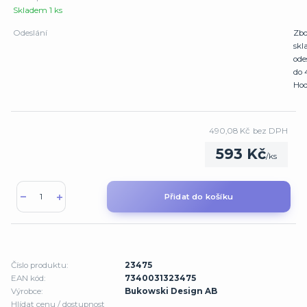
Skladem 1 ks
Odeslání
Zbo
sk
ode
do 
Hod
490,08 Kč
bez DPH
593 Kč
/
ks
Přidat do košíku
Číslo produktu:
23475
EAN kód:
7340031323475
Výrobce:
Bukowski Design AB
Hlídat cenu / dostupnost