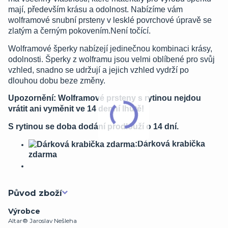
mají, především krásu a odolnost. Nabízíme vám
wolframové snubní prsteny v lesklé povrchové úpravě se
zlatým a černým pokovením.Není točící.
Wolframové šperky nabízejí jedinečnou kombinaci krásy,
odolnosti. Šperky z wolframu jsou velmi oblíbené pro svůj
vzhled, snadno se udržují a jejich vzhled vydrží po
dlouhou dobu beze změny.
Upozornění: Wolframové prsteny s rytinou nejdou
vrátit ani vyměnit ve 14 denní lhůtě!
S rytinou se doba dodání prodlouží o 14 dní.
:Dárková krabička
zdarma
Původ zboží
Výrobce
Altar® Jaroslav Nešleha