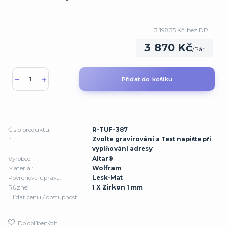
3 198,35 Kč
bez DPH
3 870 Kč
/
Pár
Přidat do košíku
Číslo produktu:
R-TUF-387
ℹ️:
Zvolte gravírování a Text napište při
vyplňování adresy
Výrobce:
Altar®
Materiál:
Wolfram
Povrchová úprava:
Lesk-Mat
Různé:
1 X Zirkon 1 mm
Hlídat cenu / dostupnost
Do oblíbených