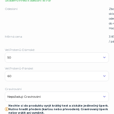
Skladem/Ihned k odeslání 18 Pár
Odeslání
Zbo
sk
ode
do 
Hod
Měrná cena
3 8
/ p
Vel.Prstenů-Dámské:
Vel.Prstenů-Pánské:
Gravírování
Nechte si do produktu vyrýt krátký text a získáte jedinečný šperk.
Nutno hradit předem (kartou nebo převodem). Gravírovaný šperk
nelze vrátit ani vyměnit.