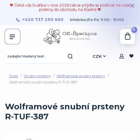
💖 Čeká vás Svatba v roce 2026 tak se přijďte se podívat na naše
prsteny do obchodu na Kladně 💖
+420 737 290 660
Infolinka:(Po-Pá: 9:00 - 15:00)
0
CZK
Úvod
Snubní prsteny
Wolframové snubní prsteny
Wolframové snubní prsteny R-TUF-387
Wolframové snubní prsteny
R-TUF-387