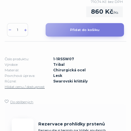
710,74 Kč
bez DPH
860 Kč
/
Ks
Přidat do košíku
Číslo produktu:
1-1RSSW07
Výrobce:
Tribal
Materiál:
Chirurgická ocel
Povrchová úprava:
Lesk
Různé:
Swarovski křištály
Hlídat cenu / dostupnost
Do oblíbených
Rezervace prohlídky prstenů
Rezervujte si termín na Výběr snubních