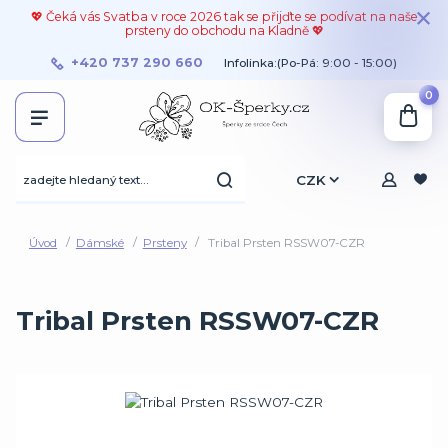
💖 Čeká vás Svatba v roce 2026 tak se přijďte se podívat na naše
prsteny do obchodu na Kladně 💖
+420 737 290 660
Infolinka:(Po-Pá: 9:00 - 15:00)
0
CZK
Úvod
Dámské
Prsteny
Tribal Prsten RSSW07-CZR
Tribal Prsten RSSW07-CZR