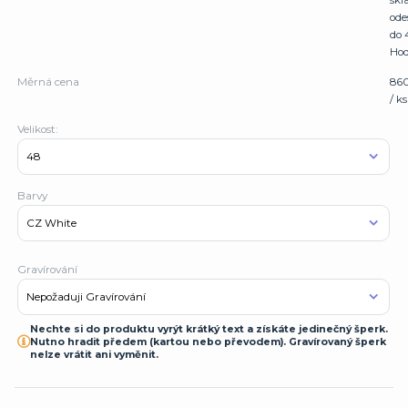
sk
ode
do 
Hod
Měrná cena
86
/ ks
Velikost:
Barvy
Gravírování
Nechte si do produktu vyrýt krátký text a získáte jedinečný šperk.
Nutno hradit předem (kartou nebo převodem). Gravírovaný šperk
nelze vrátit ani vyměnit.