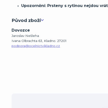
Upozornění: Prsteny s rytinou nejdou vrát
Původ zboží
Dovozce
Jaroslav Nešleha
Ivana Olbrachta 63, Kladno. 27201
podpora@ocelnictvikladno.cz