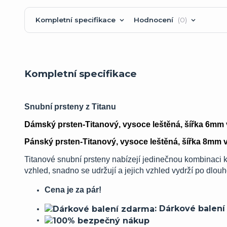
Kompletní specifikace
Hodnocení
0
Kompletní specifikace
Snubní prsteny z Titanu
Dámský prsten-Titanový, vysoce leštěná, šířka 6mm v
Pánský prsten-Titanový, vysoce leštěná, šířka 8mm ve
Titanové snubní prsteny nabízejí jedinečnou kombinaci kr
vzhled, snadno se udržují a jejich vzhled vydrží po dlo
Cena je za pár!
: Dárkové balen