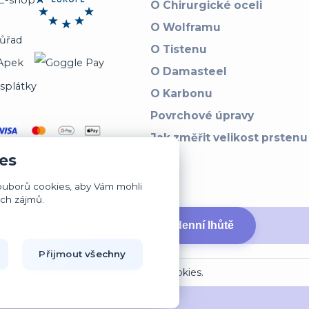
O Chirurgické oceli
O Wolframu
O Tistenu
O Damasteel
O Karbonu
Povrchové úpravy
Jak změřit velikost prstenu
es
ouborů cookies, aby Vám mohli
ich zájmů.
↩ Vrátit zboží ve 14denní lhůtě
Přijmout všechny
Upravit sběr cookies.