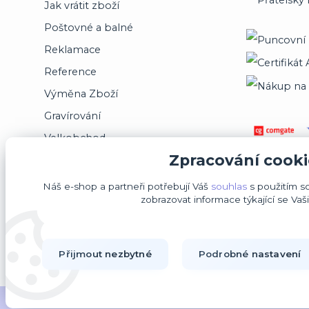
Jak vrátit zboží
Poštovné a balné
Reklamace
Reference
Výměna Zboží
Gravírování
Velkobchod
Zpracování cooki
Jsme registrováni na puncovním úřadě
Náš e-shop a partneři potřebují Váš
souhlas
s použitím s
zobrazovat informace týkající se Vaš
Přijmout nezbytné
Podrobné nastavení
2014-2020 © OK-šperky.cz - Všechna práva vyhrazena.