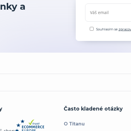
nky a
Souhlasím se
zpraco
y
Často kladené otázky
O Titanu