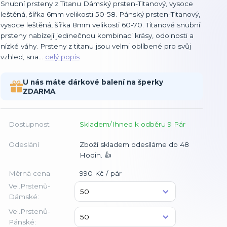
Snubní prsteny z Titanu Dámský prsten-Titanový, vysoce
leštěná, šířka 6mm velikosti 50-58. Pánský prsten-Titanový,
vysoce leštěná, šířka 8mm velikosti 60-70. Titanové snubní
prsteny nabízejí jedinečnou kombinaci krásy, odolnosti a
nízké váhy. Prsteny z titanu jsou velmi oblíbené pro svůj
vzhled, sna...
celý popis
U nás máte dárkové balení na šperky
ZDARMA
Dostupnost
Skladem/Ihned k odběru 9 Pár
Odeslání
Zboží skladem odesíláme do 48
Hodin. 👍
Měrná cena
990 Kč / pár
Vel.Prstenů-
Dámské:
Vel.Prstenů-
Pánské: