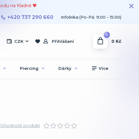
hodu na Kladně 💖
+420 737 290 660
Infolinka:(Po-Pá: 9:00 - 15:00)
0
0 Kč
CZK
Přihlášení
Piercing
Dárky
Více
Ohodnotit produkt