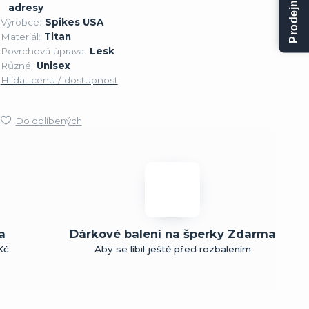
adresy
Výrobce:
Spikes USA
Materiál:
Titan
Povrchová úprava:
Lesk
Různé:
Unisex
Hlídat cenu / dostupnost
Do oblíbených
a
Dárkové balení na šperky Zdarma
Kč
Aby se líbil ještě před rozbalením