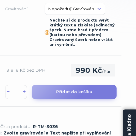
Gravírování
Nechte si do produktu vyrýt
krátký text a získáte jedinečný
šperk. Nutno hradit předem
(kartou nebo převodem).
Gravírovaný šperk nelze vrátit
ani vyměnit.
990 Kč
818,18 Kč
bez DPH
/
Pár
Přidat do košíku
Prodejna Kladno
Číslo produktu:
R-TM-3036
ℹ️:
Zvolte gravírování a Text napište při vyplňování