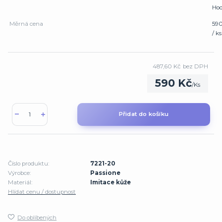
Hod
Měrná cena
59
/ ks
487,60 Kč
bez DPH
590 Kč
/
Ks
Přidat do košíku
Číslo produktu:
7221-20
Výrobce:
Passione
Materiál:
Imitace kůže
Hlídat cenu / dostupnost
Do oblíbených