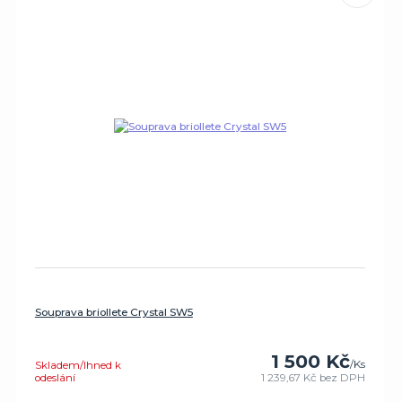
Souprava briollete Crystal SW5
1 500 Kč
/
Ks
Skladem/Ihned k
odeslání
1 239,67 Kč
bez DPH