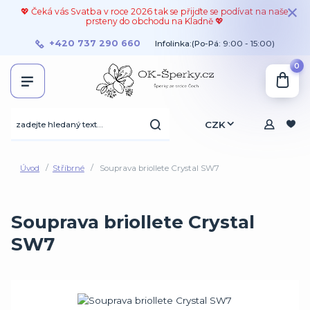
💖 Čeká vás Svatba v roce 2026 tak se přijďte se podívat na naše
prsteny do obchodu na Kladně 💖
+420 737 290 660
Infolinka:(Po-Pá: 9:00 - 15:00)
0
CZK
Úvod
Stříbrné
Souprava briollete Crystal SW7
Souprava briollete Crystal
SW7