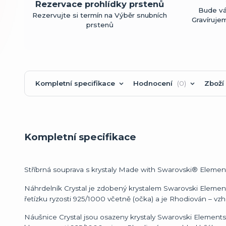
Rezervace prohlídky prstenů
Bude vá
Rezervujte si termín na Výběr snubních
Gravíruje
prstenů
Kompletní specifikace
Hodnocení
0
Zboží 
Kompletní specifikace
Stříbrná souprava s krystaly Made with Swarovski® Element
Náhrdelník Crystal je zdobený krystalem Swarovski Elemen
řetízku ryzosti 925/1000 včetně (očka) a je Rhodiován – vzhl
Náušnice Crystal jsou osazeny krystaly Swarovski Elements