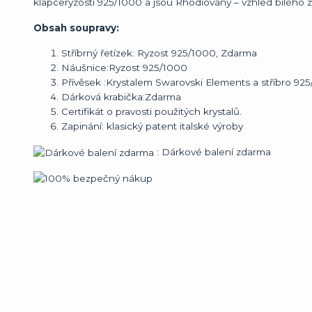
klapce
ryzosti 925/1000 a jsou Rhodiovány – vzhled bílého z
Obsah soupravy:
Stříbrný řetízek: Ryzost 925/1000, Zdarma
Náušnice:Ryzost 925/1000
Přívěsek :Krystalem Swarovski Elements a stříbro 92
Dárková krabička:Zdarma
Certifikát o pravosti použitých krystalů.
Zapinání: klasický patent italské výroby
: Dárkové balení zdarma