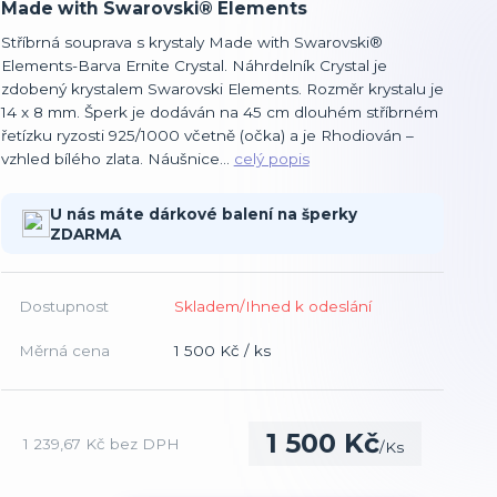
Made with Swarovski® Elements
Stříbrná souprava s krystaly Made with Swarovski®
Elements-Barva Ernite Crystal. Náhrdelník Crystal je
zdobený krystalem Swarovski Elements. Rozměr krystalu je
14 x 8 mm. Šperk je dodáván na 45 cm dlouhém stříbrném
řetízku ryzosti 925/1000 včetně (očka) a je Rhodiován –
vzhled bílého zlata. Náušnice...
celý popis
U nás máte dárkové balení na šperky
ZDARMA
Dostupnost
Skladem/Ihned k odeslání
Měrná cena
1 500 Kč / ks
1 500 Kč
1 239,67 Kč
bez DPH
/
Ks