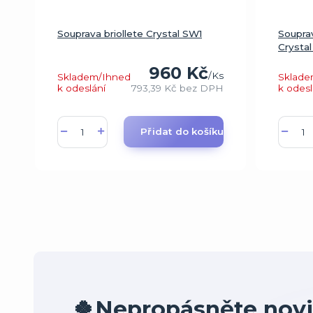
Souprava briollete Crystal SW1
Souprav
Crysta
960 Kč
/
Ks
Skladem/Ihned
Sklade
k odeslání
793,39 Kč
bez DPH
k odesl
Přidat do košíku
🍀Nepropásněte novi