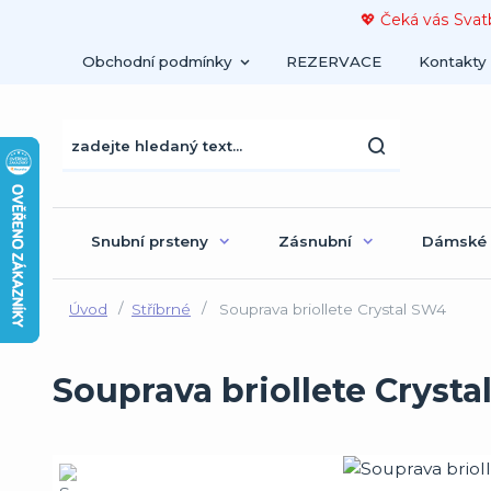
💖 Čeká vás Svat
Obchodní podmínky
REZERVACE
Kontakty
Snubní prsteny
Zásnubní
Dámské
Úvod
Stříbrné
Souprava briollete Crystal SW4
Souprava briollete Cryst