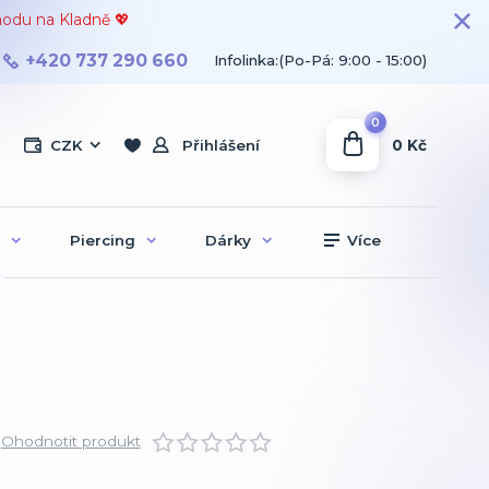
hodu na Kladně 💖
+420 737 290 660
Infolinka:(Po-Pá: 9:00 - 15:00)
0
0 Kč
CZK
Přihlášení
Piercing
Dárky
Více
Ohodnotit produkt