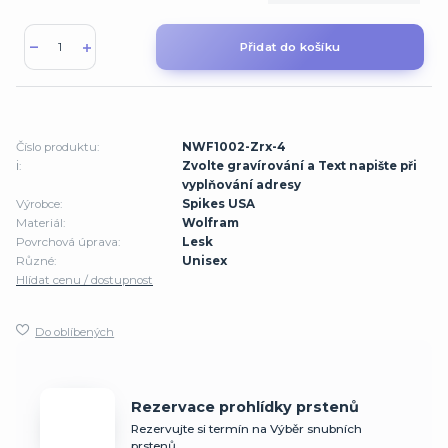
Přidat do košíku
Číslo produktu:
NWF1002-Zrx-4
ℹ️:
Zvolte gravírování a Text napište při
vyplňování adresy
Výrobce:
Spikes USA
Materiál:
Wolfram
Povrchová úprava:
Lesk
Různé:
Unisex
Hlídat cenu / dostupnost
Do oblíbených
Rezervace prohlídky prstenů
Rezervujte si termín na Výběr snubních
prstenů