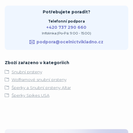
Potřebujete poradit?
Telefonní podpora
+420 737 290 660
Infolinka:(Po-Pá: 9:00 - 15:00)
podpora@ocelnictvikladno.cz
Zboží zařazeno v kategoriích
Snubní prsteny
Wolframové snubní prsteny
Šperky a Snubní prsteny Altar
Šperky Spikes USA