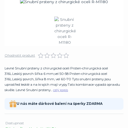
Ohodnotit produkt
Levné Snubní prsteny z chirurgické oceli Prsten-chirurgická ocel
316L.Lesklý povrch šířka 6 mm,vel 50-58 Prsten-chirurgická ocel
316L.Lesklý povrch, šířka 8 mm, vel 60-70 Tyto snubní prsteny jsou
uprostřed lesklé a na krajích mají vrypy.Tato kombinace vypadá opravdu
skvěle. Levné Snubní prsteny...
celý popis
U nás máte dárkové balení na šperky ZDARMA
Dostupnost