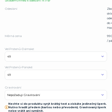
Skladem/Ihned k odeslání 14 Pár
Odeslání
Zbo
sk
ode
do 
Hod
Měrná cena
99
/ p
Vel.Prstenů-Dámské:
Vel.Prstenů-Pánské:
Gravírování
Nechte si do produktu vyrýt krátký text a získáte jedinečný šperk.
Nutno hradit předem (kartou nebo převodem). Gravírovaný šperk
nelze vrátit ani vyměnit.