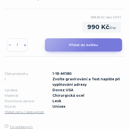
818,18 Kč
bez DPH
990 Kč
/
Pár
Přidat do košíku
Číslo produktu:
1-1R-M1180
ℹ️:
Zvolte gravírování a Text napište při
vyplňování adresy
Výrobce:
Dovoz USA
Materiál:
Chirurgická ocel
Povrchová úprava:
Lesk
Různé:
Unisex
Hlídat cenu / dostupnost
Do oblíbených