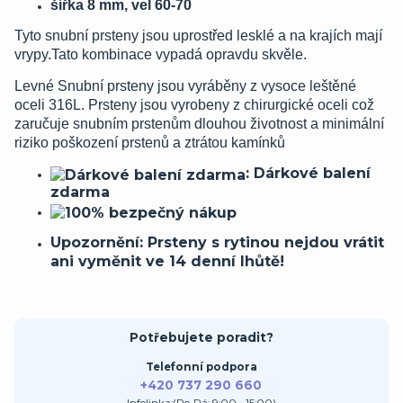
šířka 8 mm, vel 60-70
Tyto snubní prsteny jsou uprostřed lesklé a na krajích mají
vrypy.Tato kombinace vypadá opravdu skvěle.
Levné Snubní prsteny jsou vyráběny z vysoce leštěné
oceli 316L. Prsteny jsou vyrobeny z chirurgické oceli což
zaručuje snubním prstenům dlouhou životnost a minimální
riziko poškození prstenů a ztrátou kamínků
: Dárkové balení
zdarma
Upozornění: Prsteny s rytinou nejdou vrátit
ani vyměnit ve 14 denní lhůtě!
Potřebujete poradit?
Telefonní podpora
+420 737 290 660
Infolinka:(Po-Pá: 9:00 - 15:00)