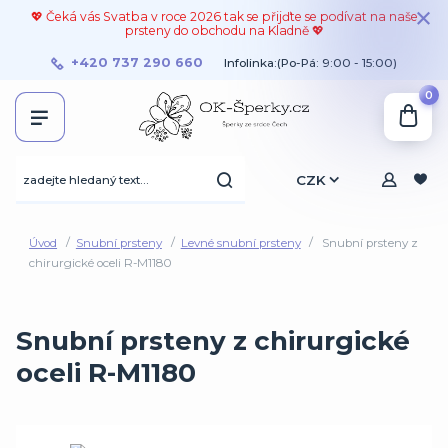
💖 Čeká vás Svatba v roce 2026 tak se přijďte se podívat na naše
prsteny do obchodu na Kladně 💖
+420 737 290 660
Infolinka:(Po-Pá: 9:00 - 15:00)
0
CZK
Úvod
Snubní prsteny
Levné snubní prsteny
Snubní prsteny z
chirurgické oceli R-M1180
Snubní prsteny z chirurgické
oceli R-M1180