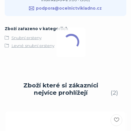
podpora@ocelnictvikladno.cz
Zboží zařazeno v kategoriích
Snubní prsteny
Levné snubní prsteny
Zboží které si zákazníci
nejvíce prohlížejí
2