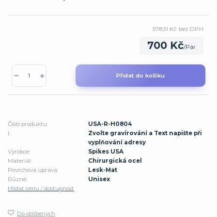
578,51 Kč
bez DPH
700 Kč
/
Pár
Přidat do košíku
Číslo produktu:
USA-R-H0804
ℹ️:
Zvolte gravírování a Text napište při
vyplňování adresy
Výrobce:
Spikes USA
Materiál:
Chirurgická ocel
Povrchová úprava:
Lesk-Mat
Různé:
Unisex
Hlídat cenu / dostupnost
Do oblíbených