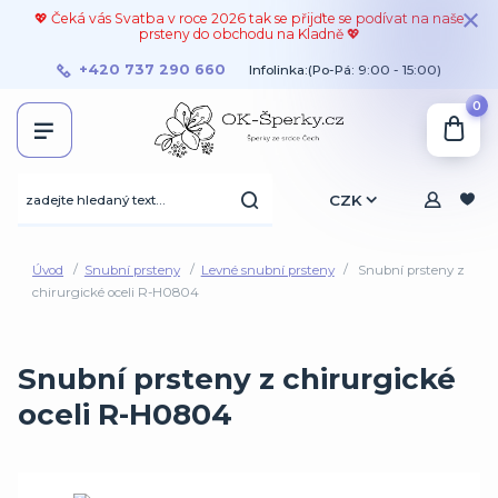
💖 Čeká vás Svatba v roce 2026 tak se přijďte se podívat na naše
prsteny do obchodu na Kladně 💖
+420 737 290 660
Infolinka:(Po-Pá: 9:00 - 15:00)
0
CZK
Úvod
Snubní prsteny
Levné snubní prsteny
Snubní prsteny z
chirurgické oceli R-H0804
Snubní prsteny z chirurgické
oceli R-H0804