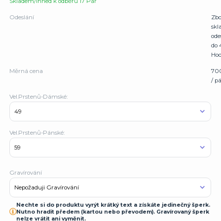
Skladem/Ihned k odběru 17 Pár
Odeslání
Zbo
sk
ode
do 
Hod
Měrná cena
70
/ p
Vel.Prstenů-Dámské:
Vel.Prstenů-Pánské:
Gravírování
Nechte si do produktu vyrýt krátký text a získáte jedinečný šperk.
Nutno hradit předem (kartou nebo převodem). Gravírovaný šperk
nelze vrátit ani vyměnit.