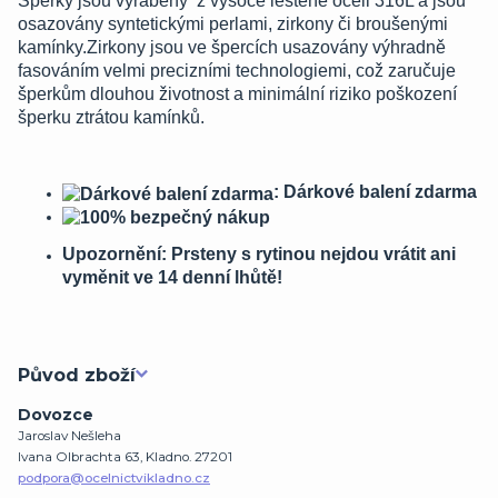
Šperky jsou vyráběny z vysoce leštěné oceli 316L a jsou
osazovány syntetickými perlami, zirkony či broušenými
kamínky.Zirkony jsou ve špercích usazovány výhradně
fasováním velmi precizními technologiemi, což zaručuje
šperkům dlouhou životnost a minimální riziko poškození
šperku ztrátou kamínků.
: Dárkové balení zdarma
Upozornění: Prsteny s rytinou nejdou vrátit ani
vyměnit ve 14 denní lhůtě!
Původ zboží
Dovozce
Jaroslav Nešleha
Ivana Olbrachta 63, Kladno. 27201
podpora@ocelnictvikladno.cz