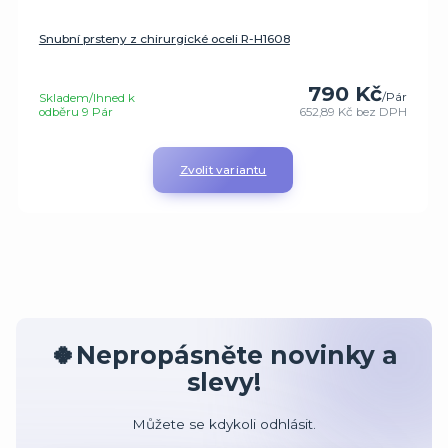
Snubní prsteny z chirurgické oceli R-H1608
790 Kč
/
Pár
Skladem/Ihned k
odběru 9 Pár
652,89 Kč
bez DPH
Zvolit variantu
🍀Nepropásněte novinky a
slevy!
Můžete se kdykoli odhlásit.