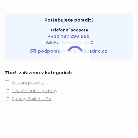
Potřebujete poradit?
Telefonní podpora
+420 737 290 660
Infolinka:(Po-Pá: 9:00 - 15:00)
podpora@ocelnictvikladno.cz
Zboží zařazeno v kategoriích
Snubní prsteny
Levné snubní prsteny
Šperky Spikes USA