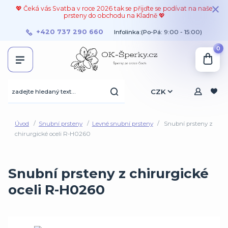
💖 Čeká vás Svatba v roce 2026 tak se přijďte se podívat na naše
prsteny do obchodu na Kladně 💖
+420 737 290 660
Infolinka:(Po-Pá: 9:00 - 15:00)
0
CZK
Úvod
Snubní prsteny
Levné snubní prsteny
Snubní prsteny z
chirurgické oceli R-H0260
Snubní prsteny z chirurgické
oceli R-H0260