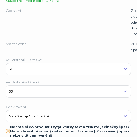
Skladem/Ihned k odběru 77 Pár
Odeslání
Zbo
sk
ode
do 
Hod
Měrná cena
70
/ p
Vel.Prstenů-Dámské:
Vel.Prstenů-Pánské:
Gravírování
Nechte si do produktu vyrýt krátký text a získáte jedinečný šperk.
Nutno hradit předem (kartou nebo převodem). Gravírovaný šperk
nelze vrátit ani vyměnit.