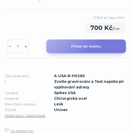
578,51 Kč
bez DPH
700 Kč
/
Pár
Přidat do košíku
Číslo produktu:
A-USA-R-H0260
ℹ️:
Zvolte gravírování a Text napište při
vyplňování adresy
Výrobce:
Spikes USA
Materiál:
Chirurgická ocel
Povrchová úprava:
Lesk
Různé:
Unisex
Hlídat cenu / dostupnost
Do oblíbených