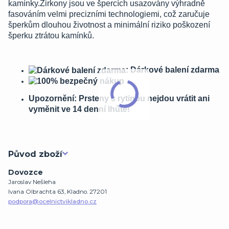
kamínky.Zirkony jsou ve špercích usazovány výhradně
fasováním velmi precizními technologiemi, což zaručuje
šperkům dlouhou životnost a minimální riziko poškození
šperku ztrátou kamínků.
: Dárkové balení zdarma
Upozornění: Prsteny s rytinou nejdou vrátit ani
vyměnit ve 14 denní lhůtě!
Původ zboží
Dovozce
Jaroslav Nešleha
Ivana Olbrachta 63, Kladno. 27201
podpora@ocelnictvikladno.cz