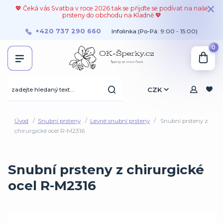
💖 Čeká vás Svatba v roce 2026 tak se přijďte se podívat na naše
prsteny do obchodu na Kladně 💖
+420 737 290 660
Infolinka:(Po-Pá: 9:00 - 15:00)
0
CZK
Úvod
Snubní prsteny
Levné snubní prsteny
Snubní prsteny z
chirurgické ocel R-M2316
Snubní prsteny z chirurgické
ocel R-M2316