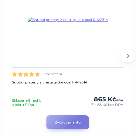
1 hodnocení
Snubní prsteny z chirurgické ocel R-M2314
865 Kč
/
Pár
Skladem/Ihned k
odběru 11 Pár
714,88 Kč
bez DPH
Zvolit variantu