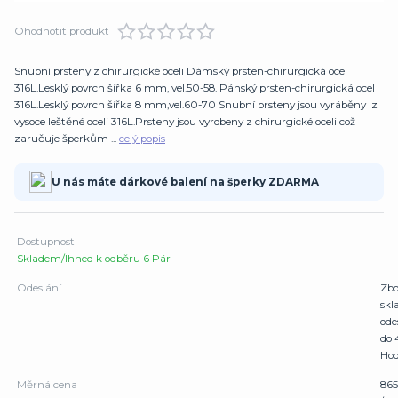
Ohodnotit produkt
Snubní prsteny z chirurgické oceli Dámský prsten-chirurgická ocel
316L.Lesklý povrch šířka 6 mm, vel.50-58. Pánský prsten-chirurgická ocel
316L.Lesklý povrch šířka 8 mm,vel.60-70 Snubní prsteny jsou vyráběny z
vysoce leštěné oceli 316L.Prsteny jsou vyrobeny z chirurgické oceli což
zaručuje šperkům ...
celý popis
U nás máte dárkové balení na šperky ZDARMA
Dostupnost
Skladem/Ihned k odběru 6 Pár
Odeslání
Zbo
sk
ode
do 
Hod
Měrná cena
865