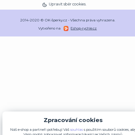
Upravit sběr cookies.
2014-2020 © OK-šperky.cz - Všechna práva vyhrazena.
Vytvořeno na
Eshop-rychle.cz
Zpracování cookies
Náš e-shop a partneři potřebují Váš
souhlas
s použitím souborů cookies, ab
Vám mohli zobrazovat informace týkající se Vašich zájmů.