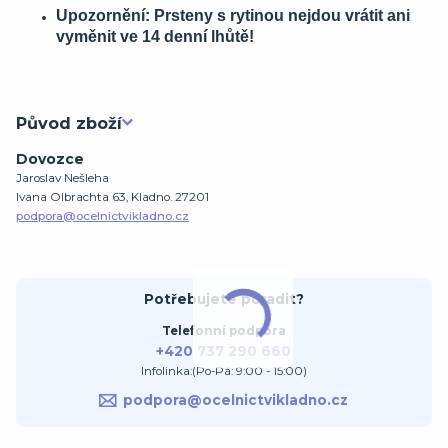
Upozornění: Prsteny s rytinou nejdou vrátit ani
vyměnit ve 14 denní lhůtě!
Původ zboží
Dovozce
Jaroslav Nešleha
Ivana Olbrachta 63, Kladno. 27201
podpora@ocelnictvikladno.cz
Potřebujete poradit?
Telefonní podpora
+420 737 290 660
Infolinka:(Po-Pá: 9:00 - 15:00)
podpora@ocelnictvikladno.cz