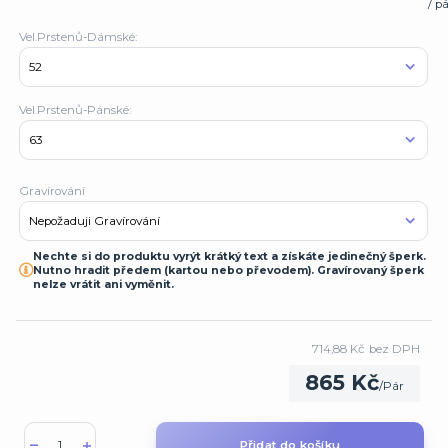
/ p
Vel.Prstenů-Dámské:
Vel.Prstenů-Pánské:
Gravírování
Nechte si do produktu vyrýt krátký text a získáte jedinečný šperk.
Nutno hradit předem (kartou nebo převodem). Gravírovaný šperk
nelze vrátit ani vyměnit.
714,88 Kč
bez DPH
865 Kč
/
Pár
Přidat do košíku