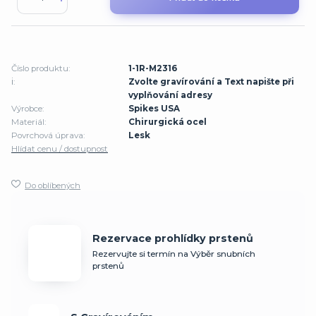
Číslo produktu:
1-1R-M2316
ℹ️:
Zvolte gravírování a Text napište při
vyplňování adresy
Výrobce:
Spikes USA
Materiál:
Chirurgická ocel
Povrchová úprava:
Lesk
Hlídat cenu / dostupnost
Do oblíbených
Rezervace prohlídky prstenů
Rezervujte si termín na Výběr snubních
prstenů