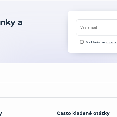
nky a
Souhlasím se
zpraco
y
Často kladené otázky