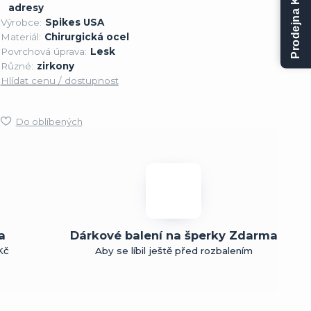
Prodejna Kladno
adresy
Výrobce:
Spikes USA
Materiál:
Chirurgická ocel
Povrchová úprava:
Lesk
Různé:
zirkony
Hlídat cenu / dostupnost
Do oblíbených
a
Dárkové balení na šperky Zdarma
Kč
Aby se líbil ještě před rozbalením