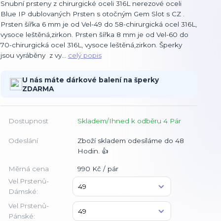
Snubní prsteny z chirurgické oceli 316L nerezové oceli
Blue IP dublovaných Prsten s otočným Gem Slot s CZ .
Prsten šířka 6 mm je od Vel-49 do 58-chirurgická ocel 316L,
vysoce leštěná,zirkon. Prsten šířka 8 mm je od Vel-60 do
70-chirurgická ocel 316L, vysoce leštěná,zirkon. Šperky
jsou vyráběny z vy...
celý popis
U nás máte dárkové balení na šperky
ZDARMA
Dostupnost
Skladem/Ihned k odběru 4 Pár
Odeslání
Zboží skladem odesíláme do 48
Hodin. 👍
Měrná cena
990 Kč / pár
Vel.Prstenů-
Dámské:
Vel.Prstenů-
Pánské: