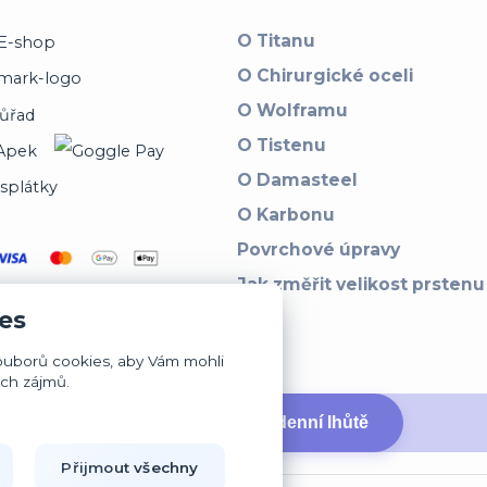
O Titanu
O Chirurgické oceli
O Wolframu
O Tistenu
O Damasteel
O Karbonu
Povrchové úpravy
Jak změřit velikost prstenu
es
ouborů cookies, aby Vám mohli
ich zájmů.
↩ Vrátit zboží ve 14denní lhůtě
Přijmout všechny