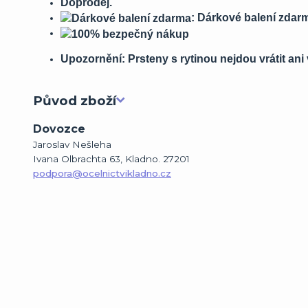
Doprodej.
: Dárkové balení zdar
Upozornění: Prsteny s rytinou nejdou vrátit ani
Původ zboží
Dovozce
Jaroslav Nešleha
Ivana Olbrachta 63, Kladno. 27201
podpora@ocelnictvikladno.cz