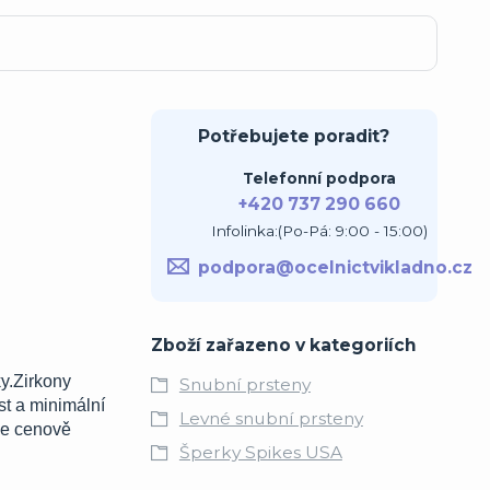
Potřebujete poradit?
Telefonní podpora
+420 737 290 660
Infolinka:(Po-Pá: 9:00 - 15:00)
podpora@ocelnictvikladno.cz
Zboží zařazeno v kategoriích
y.Zirkony
Snubní prsteny
st a minimální
Levné snubní prsteny
 je cenově
Šperky Spikes USA