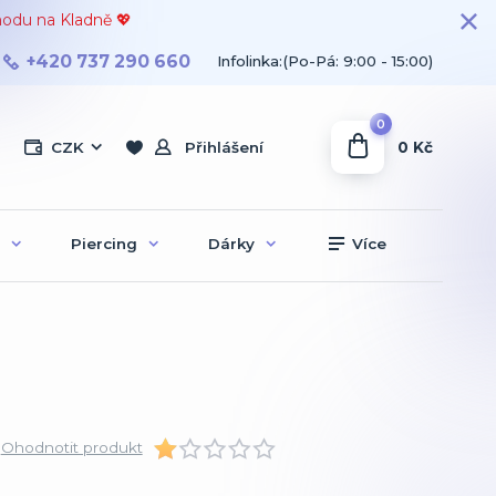
hodu na Kladně 💖
+420 737 290 660
Infolinka:(Po-Pá: 9:00 - 15:00)
0
0 Kč
CZK
Přihlášení
Piercing
Dárky
Více
Ohodnotit produkt