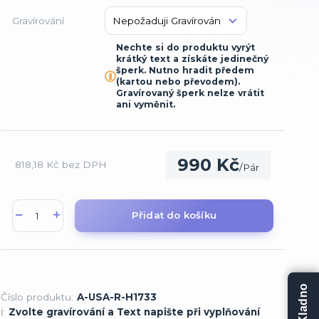
Gravírování
Nechte si do produktu vyrýt
krátký text a získáte jedinečný
šperk. Nutno hradit předem
(kartou nebo převodem).
Gravírovaný šperk nelze vrátit
ani vyměnit.
990 Kč
818,18 Kč
bez DPH
/
Pár
Přidat do košíku
Číslo produktu:
A-USA-R-H1733
ℹ️:
Zvolte gravírování a Text napište při vyplňování