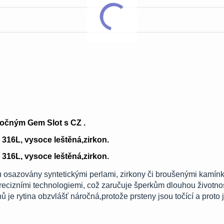
točným Gem Slot s CZ .
 316L, vysoce leštěná,zirkon.
 316L, vysoce leštěná,zirkon.
u osazovány syntetickými perlami, zirkony či broušenými kamínk
ecizními technologiemi, což zaručuje šperkům dlouhou životno
ů je rytina obzvlášť náročná,protože prsteny jsou točící a proto