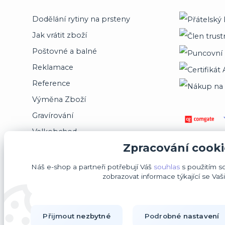
Dodělání rytiny na prsteny
Jak vrátit zboží
Poštovné a balné
Reklamace
Reference
Výměna Zboží
Gravírování
Velkobchod
Zpracování cooki
Jsme registrováni na puncovním úřadě
Náš e-shop a partneři potřebují Váš
souhlas
s použitím s
zobrazovat informace týkající se Vaš
Přijmout nezbytné
Podrobné nastavení