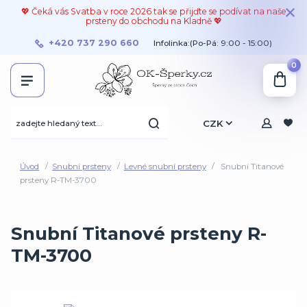
💖 Čeká vás Svatba v roce 2026 tak se přijďte se podívat na naše
prsteny do obchodu na Kladně 💖
+420 737 290 660
Infolinka:(Po-Pá: 9:00 - 15:00)
0
CZK
Úvod
Snubní prsteny
Levné snubní prsteny
Snubní Titanové
prsteny R-TM-3700
Snubní Titanové prsteny R-
TM-3700