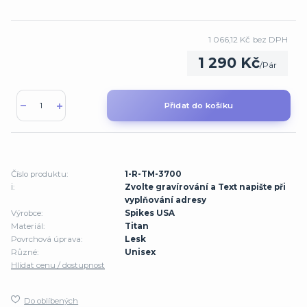
1 066,12 Kč
bez DPH
1 290 Kč
/
Pár
Přidat do košíku
Číslo produktu:
1-R-TM-3700
ℹ️:
Zvolte gravírování a Text napište při
vyplňování adresy
Výrobce:
Spikes USA
Materiál:
Titan
Povrchová úprava:
Lesk
Různé:
Unisex
Hlídat cenu / dostupnost
Do oblíbených