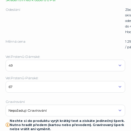
Skladem/Ihned k odběru 8 Pár
Odeslání
Zbo
sk
ode
do 
Hod
Měrná cena
1 2
/ p
Vel.Prstenů-Dámské:
Vel.Prstenů-Pánské:
Gravírování
Nechte si do produktu vyrýt krátký text a získáte jedinečný šperk.
Nutno hradit předem (kartou nebo převodem). Gravírovaný šperk
nelze vrátit ani vyměnit.