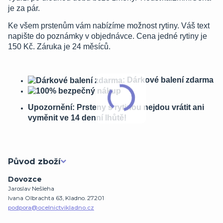
je za pár.
Ke všem prstenům vám nabízíme možnost rytiny. Váš text
napište do poznámky v objednávce. Cena jedné rytiny je
150 Kč. Záruka je 24 měsíců.
: Dárkové balení zdarma
Upozornění: Prsteny s rytinou nejdou vrátit ani
vyměnit ve 14 denní lhůtě!
Původ zboží
Dovozce
Jaroslav Nešleha
Ivana Olbrachta 63, Kladno. 27201
podpora@ocelnictvikladno.cz