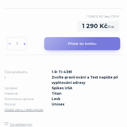
1 066,12 Kč
bez DPH
1 290 Kč
/
Pár
Přidat do košíku
Číslo produktu:
1-R-TI-4381
ℹ️:
Zvolte gravírování a Text napište při
vyplňování adresy
Výrobce:
Spikes USA
Materiál:
Titan
Povrchová úprava:
Lesk
Různé:
Unisex
Hlídat cenu / dostupnost
Do oblíbených