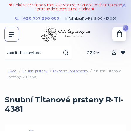
💖 Čeká vás Svatba v roce 2026 tak se přijďte se podívat na naše
prsteny do obchodu na Kladně 💖
+420 737 290 660
Infolinka:(Po-Pá: 9:00 - 15:00)
0
CZK
Úvod
Snubní prsteny
Levné snubní prsteny
Snubní Titanové
prsteny R-TI-4381
Snubní Titanové prsteny R-TI-
4381