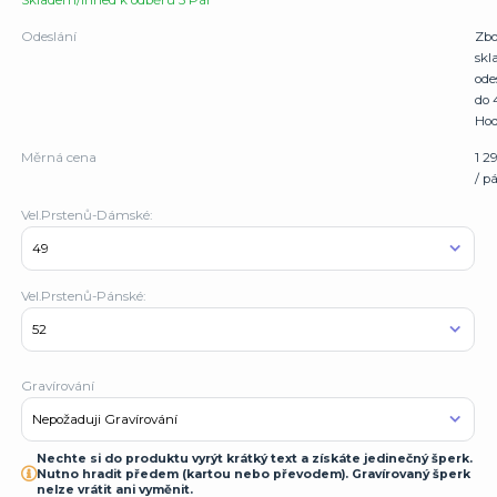
Skladem/Ihned k odběru 5 Pár
Odeslání
Zbo
sk
ode
do 
Hod
Měrná cena
1 2
/ p
Vel.Prstenů-Dámské:
Vel.Prstenů-Pánské:
Gravírování
Nechte si do produktu vyrýt krátký text a získáte jedinečný šperk.
Nutno hradit předem (kartou nebo převodem). Gravírovaný šperk
nelze vrátit ani vyměnit.