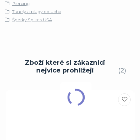
Piercing
Tunely a plugy do ucha
Šperky Spikes USA
Zboží které si zákazníci
nejvíce prohlížejí
2