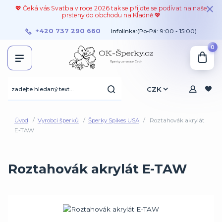
💖 Čeká vás Svatba v roce 2026 tak se přijďte se podívat na naše
prsteny do obchodu na Kladně 💖
+420 737 290 660
Infolinka:(Po-Pá: 9:00 - 15:00)
0
CZK
Úvod
Vyrobci šperků
Šperky Spikes USA
Roztahovák akrylát
E-TAW
Roztahovák akrylát E-TAW