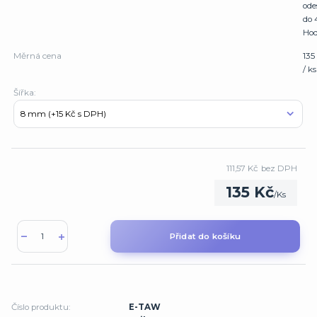
ode
do 
Hod
Měrná cena
135
/ ks
Šířka:
111,57 Kč
bez DPH
135 Kč
/
Ks
Přidat do košíku
Číslo produktu:
E-TAW