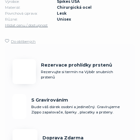
Výrobce:
Spikes USA
Materiál:
Chirurgická ocel
Povrchová úprava:
Lesk
Různé:
Unisex
Hlídat cenu / dostupnost
Do oblíbených
Rezervace prohlídky prstenů
Rezervujte si termín na Výběr snubních
prstenů
S Gravírováním
Bude váš dárek osobní a jedinečný. Gravírujeme
Zippo zapalovače, šperky , placatky a prsteny.
Doprava Zdarma