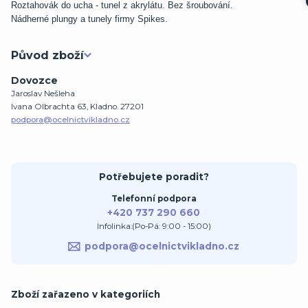
Roztahovák do ucha - tunel z akrylátu. Bez šroubování.
Nádherné plungy a tunely firmy Spikes.
Původ zboží
Dovozce
Jaroslav Nešleha
Ivana Olbrachta 63, Kladno. 27201
podpora@ocelnictvikladno.cz
Potřebujete poradit?
Telefonní podpora
+420 737 290 660
Infolinka:(Po-Pá: 9:00 - 15:00)
podpora@ocelnictvikladno.cz
Zboží zařazeno v kategoriích