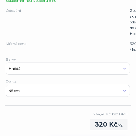
Skladem/Ihned k odběru 6 Ks
Odeslání
Zbo
sk
ode
do 
Hod
Měrná cena
32
/ ks
Barvy
Délka:
264,46 Kč
bez DPH
320 Kč
/
Ks