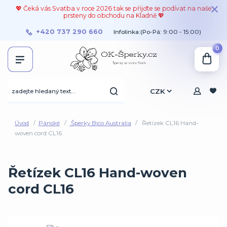
💖 Čeká vás Svatba v roce 2026 tak se přijďte se podívat na naše
prsteny do obchodu na Kladně 💖
+420 737 290 660
Infolinka:(Po-Pá: 9:00 - 15:00)
0
CZK
Úvod
Pánské
Šperky Bico Australia
Řetízek CL16 Hand-
woven cord CL16
Řetízek CL16 Hand-woven
cord CL16