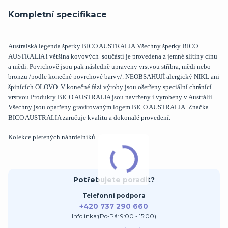
Kompletní specifikace
Australská legenda šperky BICO AUSTRALIA.Všechny šperky BICO
AUSTRALIA i většina kovových součástí je provedena z jemné slitiny cínu
a mědi. Povrchově jsou pak následně upraveny vrstvou stříbra, mědi nebo
bronzu /podle konečné povrchové barvy/. NEOBSAHUJÍ alergický NIKL ani
špinících OLOVO. V konečné fázi výroby jsou ošetřeny speciální chránící
vrstvou.Produkty BICO AUSTRALIA jsou navrženy i vyrobeny v Austrálii.
Všechny jsou opatřeny gravírovaným logem BICO AUSTRALIA. Značka
BICO AUSTRALIA zaručuje kvalitu a dokonalé provedení.
Kolekce pletených náhrdelníků.
Potřebujete poradit?
Telefonní podpora
+420 737 290 660
Infolinka:(Po-Pá: 9:00 - 15:00)