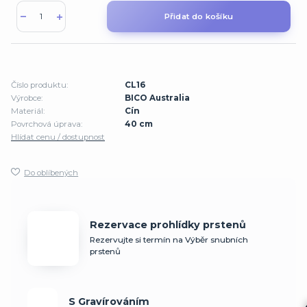
Přidat do košíku
Číslo produktu:
CL16
Výrobce:
BICO Australia
Materiál:
Cín
Povrchová úprava:
40 cm
Hlídat cenu / dostupnost
Do oblíbených
Rezervace prohlídky prstenů
Rezervujte si termín na Výběr snubních
prstenů
S Gravírováním