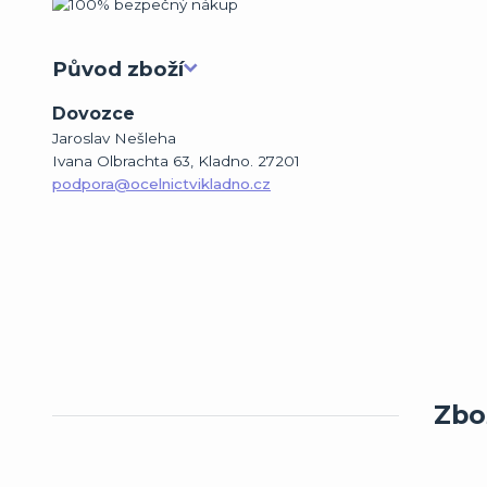
Původ zboží
Dovozce
Jaroslav Nešleha
Ivana Olbrachta 63, Kladno. 27201
podpora@ocelnictvikladno.cz
Zbož