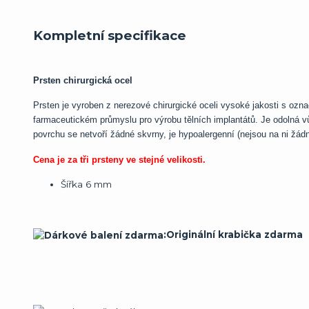
Kompletní specifikace
Prsten chirurgická ocel
Prsten je vyroben z nerezové chirurgické oceli vysoké jakosti s ozn
farmaceutickém průmyslu pro výrobu tělních implantátů. Je odolná v
povrchu se netvoří žádné skvrny, je hypoalergenní (nejsou na ni žádn
Cena je za tři prsteny ve stejné velikosti.
Šířka 6 mm
:Originální krabička zdarma