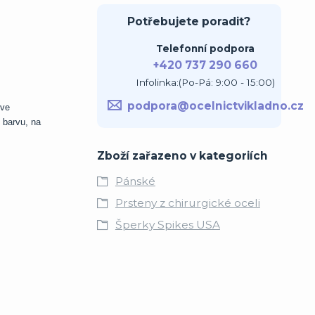
Potřebujete poradit?
Telefonní podpora
+420 737 290 660
Infolinka:(Po-Pá: 9:00 - 15:00)
podpora@ocelnictvikladno.cz
 ve
 barvu, na
Zboží zařazeno v kategoriích
Pánské
Prsteny z chirurgické oceli
Šperky Spikes USA