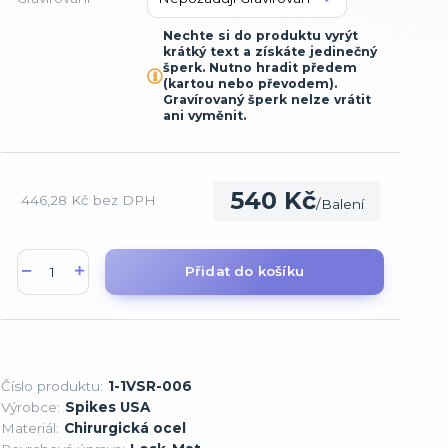
Nechte si do produktu vyrýt
krátký text a získáte jedinečný
šperk. Nutno hradit předem
(kartou nebo převodem).
Gravírovaný šperk nelze vrátit
ani vyměnit.
540 Kč
446,28 Kč
bez DPH
/
Balení
Přidat do košíku
Číslo produktu:
1-1VSR-006
Výrobce:
Spikes USA
Materiál:
Chirurgická ocel