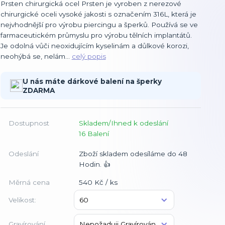
Prsten chirurgická ocel Prsten je vyroben z nerezové
chirurgické oceli vysoké jakosti s označením 316L, která je
nejvhodnější pro výrobu piercingu a šperků. Používá se ve
farmaceutickém průmyslu pro výrobu tělních implantátů.
Je odolná vůči neoxidujícím kyselinám a důlkové korozi,
neohýbá se, nelám...
celý popis
U nás máte dárkové balení na šperky
ZDARMA
Dostupnost
Skladem/Ihned k odeslání
16 Balení
Odeslání
Zboží skladem odesíláme do 48
Hodin. 👍
Měrná cena
540 Kč / ks
Velikost:
Gravírování