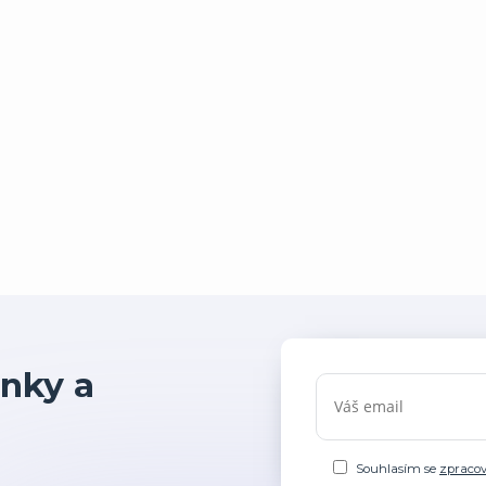
nky a
Souhlasím se
zpraco