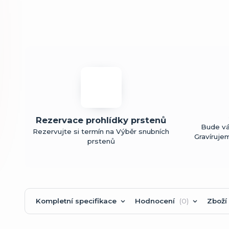
Rezervace prohlídky prstenů
Bude vá
Rezervujte si termín na Výběr snubních
Gravíruje
prstenů
Kompletní specifikace
Hodnocení
0
Zboží 