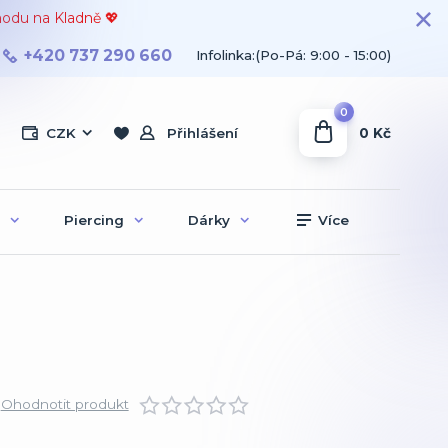
hodu na Kladně 💖
+420 737 290 660
Infolinka:(Po-Pá: 9:00 - 15:00)
0
0 Kč
CZK
Přihlášení
Piercing
Dárky
Více
Ohodnotit produkt