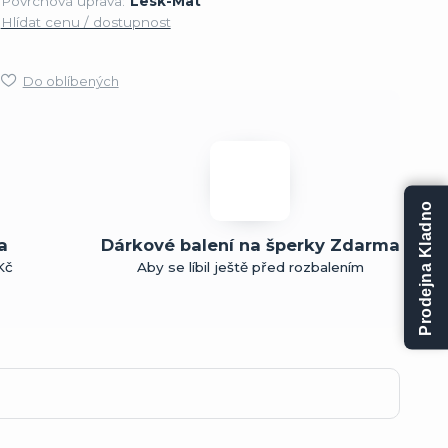
Povrchová úprava:
Lesk-Mat
Hlídat cenu / dostupnost
Do oblíbených
Prodejna Kladno
a
Dárkové balení na šperky Zdarma
Kč
Aby se líbil ještě před rozbalením