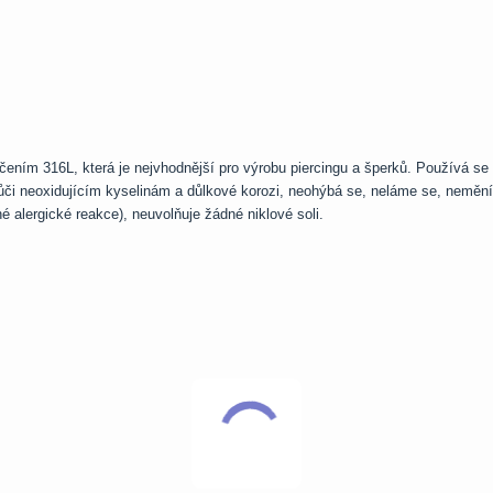
ačením 316L, která je nejvhodnější pro výrobu piercingu a šperků. Používá se
ůči neoxidujícím kyselinám a důlkové korozi, neohýbá se, neláme se, nemění
é alergické reakce), neuvolňuje žádné niklové soli.