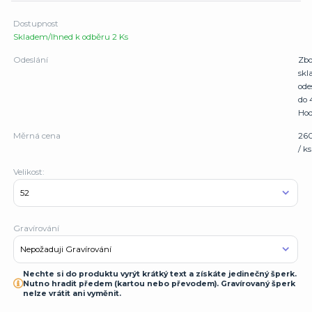
Dostupnost
Skladem/Ihned k odběru 2 Ks
Odeslání
Zbo
sk
ode
do 
Hod
Měrná cena
26
/ ks
Velikost:
Gravírování
Nechte si do produktu vyrýt krátký text a získáte jedinečný šperk.
Nutno hradit předem (kartou nebo převodem). Gravírovaný šperk
nelze vrátit ani vyměnit.