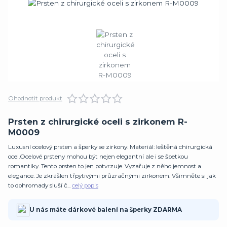
Ohodnotit produkt
Prsten z chirurgické oceli s zirkonem R-
M0009
Luxusní ocelový prsten a šperky se zirkony. Materiál: leštěná chirurgická
ocel.Ocelové prsteny mohou být nejen elegantní ale i se špetkou
romantiky. Tento prsten to jen potvrzuje. Vyzařuje z něho jemnost a
elegance. Je zkrášlen třpytivými průzračnými zirkonem. Všimněte si jak
to dohromady sluší č...
celý popis
U nás máte dárkové balení na šperky ZDARMA