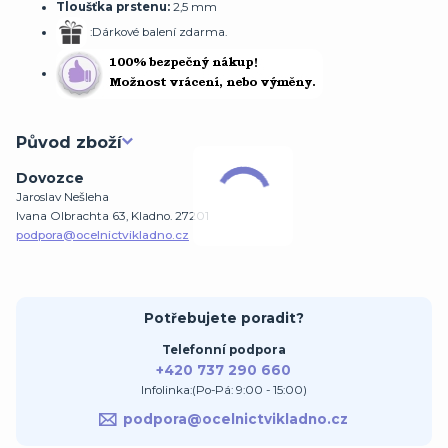
Tloušťka prstenu:
2,5 mm
:Dárkové balení zdarma.
Původ zboží
Dovozce
Jaroslav Nešleha
Ivana Olbrachta 63, Kladno. 27201
podpora@ocelnictvikladno.cz
Potřebujete poradit?
Telefonní podpora
+420 737 290 660
Infolinka:(Po-Pá: 9:00 - 15:00)
podpora@ocelnictvikladno.cz