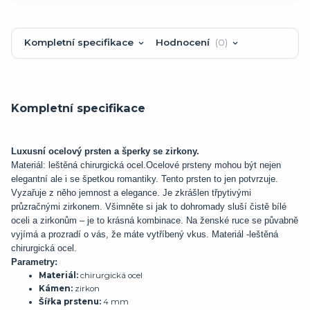
Kompletní specifikace
Hodnocení
0
Kompletní specifikace
Luxusní ocelový prsten a šperky se zirkony.
Materiál: leštěná chirurgická ocel.
Ocelové prsteny mohou být nejen
elegantní ale i se špetkou romantiky. Tento prsten to jen potvrzuje.
Vyzařuje z něho jemnost a elegance. Je zkrášlen třpytivými
průzračnými zirkonem. Všimněte si jak to dohromady sluší čistě bílé
oceli a zirkonům – je to krásná kombinace. Na ženské ruce se půvabně
vyjímá a prozradí o vás, že máte vytříbený vkus. Materiál -leštěná
chirurgická ocel.
Parametry:
Materiál:
chirurgická ocel
Kámen:
zirkon
Šířka prstenu:
4 mm