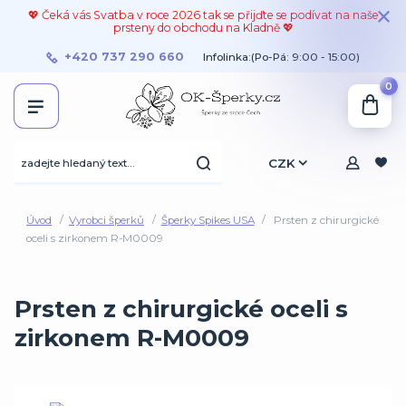
💖 Čeká vás Svatba v roce 2026 tak se přijďte se podívat na naše
prsteny do obchodu na Kladně 💖
+420 737 290 660
Infolinka:(Po-Pá: 9:00 - 15:00)
0
CZK
Úvod
Vyrobci šperků
Šperky Spikes USA
Prsten z chirurgické
oceli s zirkonem R-M0009
Prsten z chirurgické oceli s
zirkonem R-M0009