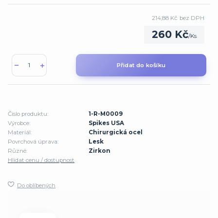
214,88 Kč
bez DPH
260 Kč
/
Ks
Přidat do košíku
Číslo produktu:
1-R-M0009
Výrobce:
Spikes USA
Materiál:
Chirurgická ocel
Povrchová úprava:
Lesk
Různé:
Zirkon
Hlídat cenu / dostupnost
Do oblíbených