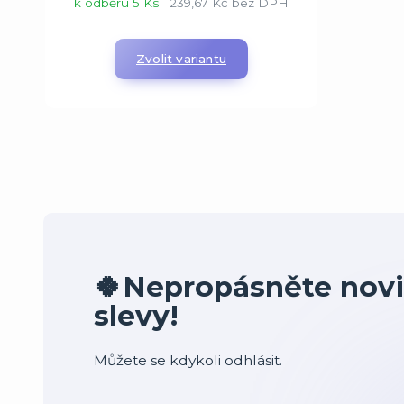
k odběru 5 Ks
239,67 Kč
bez DPH
Zvolit variantu
🍀Nepropásněte novi
slevy!
Můžete se kdykoli odhlásit.