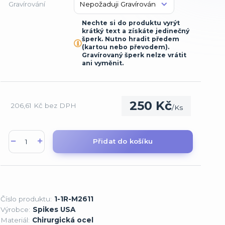
Gravírování
Nechte si do produktu vyrýt
krátký text a získáte jedinečný
šperk. Nutno hradit předem
(kartou nebo převodem).
Gravírovaný šperk nelze vrátit
ani vyměnit.
250 Kč
206,61 Kč
bez DPH
/
Ks
Přidat do košíku
Číslo produktu:
1-1R-M2611
Výrobce:
Spikes USA
Materiál:
Chirurgická ocel