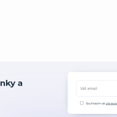
nky a
Souhlasím se
zpraco