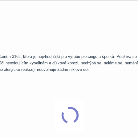
ačením 316L, která je nejvhodnější pro výrobu piercingu a šperků. Používá se
ůči neoxidujícím kyselinám a důlkové korozi, neohýbá se, neláme se, nemění
é alergické reakce), neuvolňuje žádné niklové soli.