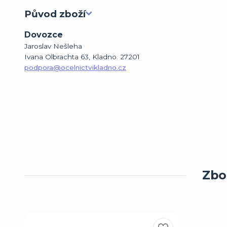
Původ zboží
Dovozce
Jaroslav Nešleha
Ivana Olbrachta 63, Kladno. 27201
podpora@ocelnictvikladno.cz
Zbož