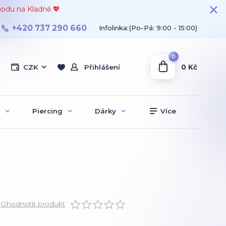
hodu na Kladně 💖
+420 737 290 660
Infolinka:(Po-Pá: 9:00 - 15:00)
0
0 Kč
CZK
Přihlášení
Piercing
Dárky
Více
Ohodnotit produkt