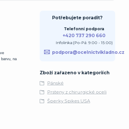
Potřebujete poradit?
Telefonní podpora
+420 737 290 660
Infolinka:(Po-Pá: 9:00 - 15:00)
podpora@ocelnictvikladno.cz
 ve
 barvu, na
Zboží zařazeno v kategoriích
Pánské
Prsteny z chirurgické oceli
Šperky Spikes USA