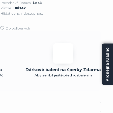
Povrchová úprava:
Lesk
Různé:
Unisex
Hlídat cenu / dostupnost
Do oblíbených
Prodejna Kladno
a
Dárkové balení na šperky Zdarma
Kč
Aby se líbil ještě před rozbalením