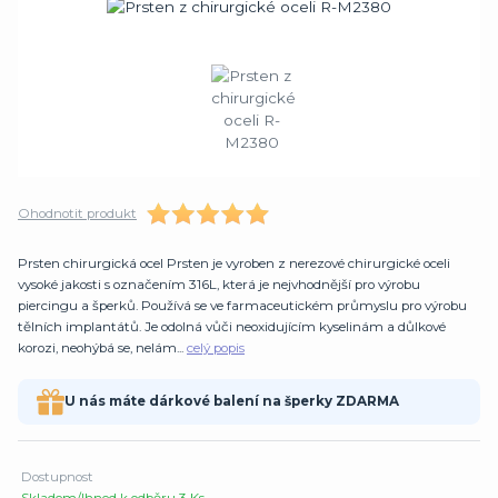
Ohodnotit produkt
Prsten chirurgická ocel Prsten je vyroben z nerezové chirurgické oceli
vysoké jakosti s označením 316L, která je nejvhodnější pro výrobu
piercingu a šperků. Používá se ve farmaceutickém průmyslu pro výrobu
tělních implantátů. Je odolná vůči neoxidujícím kyselinám a důlkové
korozi, neohýbá se, nelám...
celý popis
U nás máte dárkové balení na šperky ZDARMA
Dostupnost