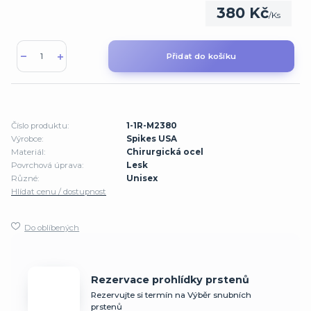
380 Kč
/
Ks
Přidat do košíku
Číslo produktu:
1-1R-M2380
Výrobce:
Spikes USA
Materiál:
Chirurgická ocel
Povrchová úprava:
Lesk
Různé:
Unisex
Hlídat cenu / dostupnost
Do oblíbených
Rezervace prohlídky prstenů
Rezervujte si termín na Výběr snubních
prstenů