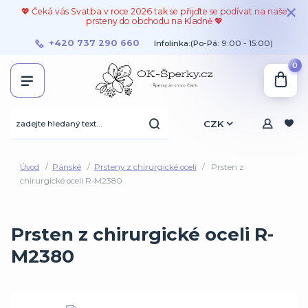
💖 Čeká vás Svatba v roce 2026 tak se přijďte se podívat na naše
prsteny do obchodu na Kladně 💖
+420 737 290 660
Infolinka:(Po-Pá: 9:00 - 15:00)
0
CZK
Úvod
Pánské
Prsteny z chirurgické oceli
Prsten z
chirurgické oceli R-M2380
Prsten z chirurgické oceli R-
M2380