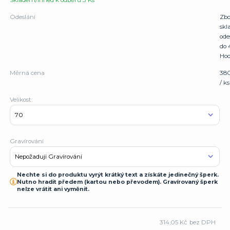
Skladem/Ihned k odběru 3 Ks
Odeslání
Zbo
sk
ode
do 
Hod
Měrná cena
38
/ ks
Velikost:
Gravírování
Nechte si do produktu vyrýt krátký text a získáte jedinečný šperk.
Nutno hradit předem (kartou nebo převodem). Gravírovaný šperk
nelze vrátit ani vyměnit.
314,05 Kč
bez DPH