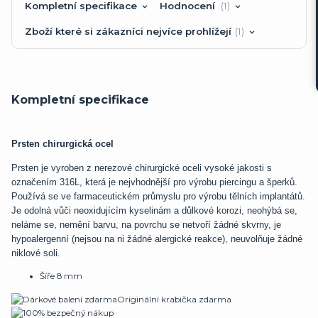
Kompletní specifikace
Hodnocení
1
Zboží které si zákazníci nejvíce prohlížejí
1
Kompletní specifikace
Prsten chirurgická ocel
Prsten je vyroben z nerezové chirurgické oceli vysoké jakosti s
označením 316L, která je nejvhodnější pro výrobu piercingu a šperků.
Používá se ve farmaceutickém průmyslu pro výrobu tělních implantátů.
Je odolná vůči neoxidujícím kyselinám a důlkové korozi, neohýbá se,
neláme se, nemění barvu, na povrchu se netvoří žádné skvrny, je
hypoalergenní (nejsou na ni žádné alergické reakce), neuvolňuje žádné
niklové soli.
Šíře 8 mm
Originální krabička zdarma