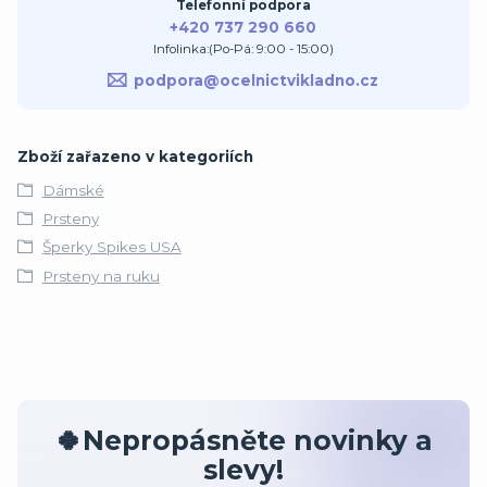
Telefonní podpora
+420 737 290 660
Infolinka:(Po-Pá: 9:00 - 15:00)
podpora@ocelnictvikladno.cz
Zboží zařazeno v kategoriích
Dámské
Prsteny
Šperky Spikes USA
Prsteny na ruku
🍀Nepropásněte novinky a
slevy!