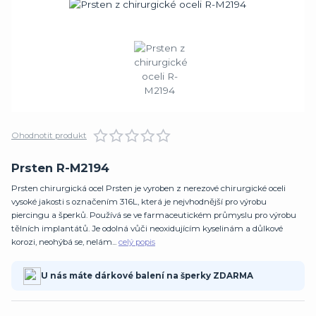
Ohodnotit produkt
Prsten R-M2194
Prsten chirurgická ocel Prsten je vyroben z nerezové chirurgické oceli
vysoké jakosti s označením 316L, která je nejvhodnější pro výrobu
piercingu a šperků. Používá se ve farmaceutickém průmyslu pro výrobu
tělních implantátů. Je odolná vůči neoxidujícím kyselinám a důlkové
korozi, neohýbá se, nelám...
celý popis
U nás máte dárkové balení na šperky ZDARMA