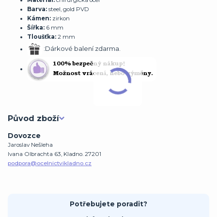
Materiál:
chirurgická ocel
Barva:
steel, gold PVD
Kámen:
zirkon
Šířka:
6 mm
Tloušťka:
2 mm
:Dárkové balení zdarma.
Původ zboží
Dovozce
Jaroslav Nešleha
Ivana Olbrachta 63, Kladno. 27201
podpora@ocelnictvikladno.cz
Potřebujete poradit?