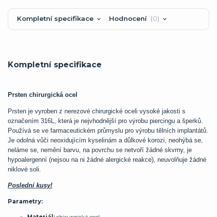
Kompletní specifikace
Hodnocení
0
Kompletní specifikace
Prsten chirurgická ocel
Prsten je vyroben z nerezové chirurgické oceli vysoké jakosti s
označením 316L, která je nejvhodnější pro výrobu piercingu a šperků.
Používá se ve farmaceutickém průmyslu pro výrobu tělních implantátů.
Je odolná vůči neoxidujícím kyselinám a důlkové korozi, neohýbá se,
neláme se, nemění barvu, na povrchu se netvoří žádné skvrny, je
hypoalergenní (nejsou na ni žádné alergické reakce), neuvolňuje žádné
niklové soli.
Poslední kusy!
Parametry: