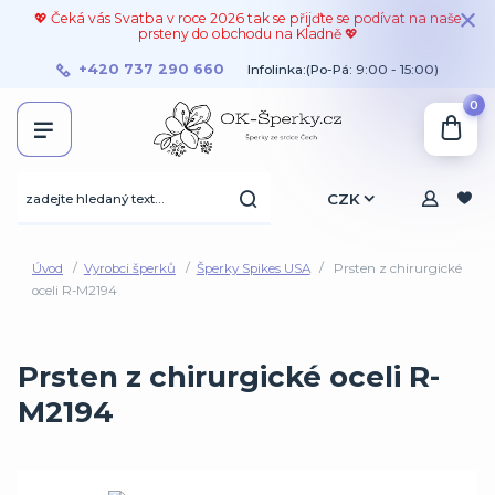
💖 Čeká vás Svatba v roce 2026 tak se přijďte se podívat na naše
prsteny do obchodu na Kladně 💖
+420 737 290 660
Infolinka:(Po-Pá: 9:00 - 15:00)
0
CZK
Úvod
Vyrobci šperků
Šperky Spikes USA
Prsten z chirurgické
oceli R-M2194
Prsten z chirurgické oceli R-
M2194