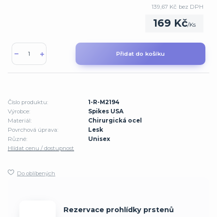
139,67 Kč
bez DPH
169 Kč
/
Ks
Přidat do košíku
Číslo produktu:
1-R-M2194
Výrobce:
Spikes USA
Materiál:
Chirurgická ocel
Povrchová úprava:
Lesk
Různé:
Unisex
Hlídat cenu / dostupnost
Do oblíbených
Rezervace prohlídky prstenů