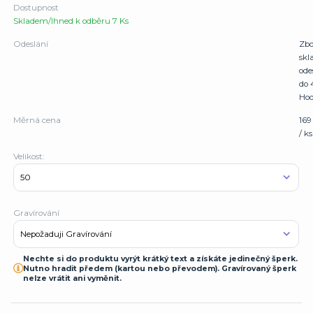
Dostupnost
Skladem/Ihned k odběru 7 Ks
Odeslání
Zbo
sk
ode
do 
Hod
Měrná cena
169
/ ks
Velikost:
Gravírování
Nechte si do produktu vyrýt krátký text a získáte jedinečný šperk.
Nutno hradit předem (kartou nebo převodem). Gravírovaný šperk
nelze vrátit ani vyměnit.