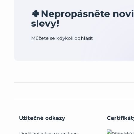
🍀Nepropásněte novi
slevy!
Můžete se kdykoli odhlásit.
Užitečné odkazy
Certifikát
Dodělání rytiny na prsteny