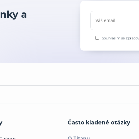
nky a
Souhlasím se
zpraco
y
Často kladené otázky
O Titanu