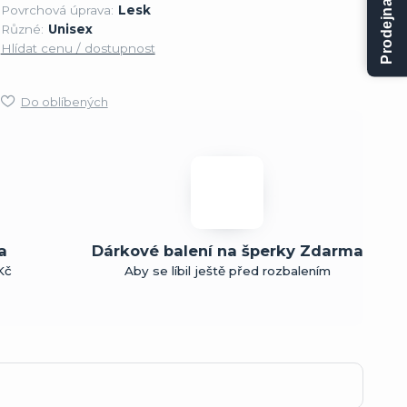
Prodejna Kladno
Povrchová úprava:
Lesk
Různé:
Unisex
Hlídat cenu / dostupnost
Do oblíbených
a
Dárkové balení na šperky Zdarma
Kč
Aby se líbil ještě před rozbalením