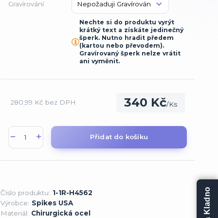
Gravírování
Nechte si do produktu vyrýt
krátký text a získáte jedinečný
šperk. Nutno hradit předem
(kartou nebo převodem).
Gravírovaný šperk nelze vrátit
ani vyměnit.
340 Kč
280,99 Kč
bez DPH
/
Ks
Přidat do košíku
Číslo produktu:
1-1R-H4562
Výrobce:
Spikes USA
Materiál:
Chirurgická ocel