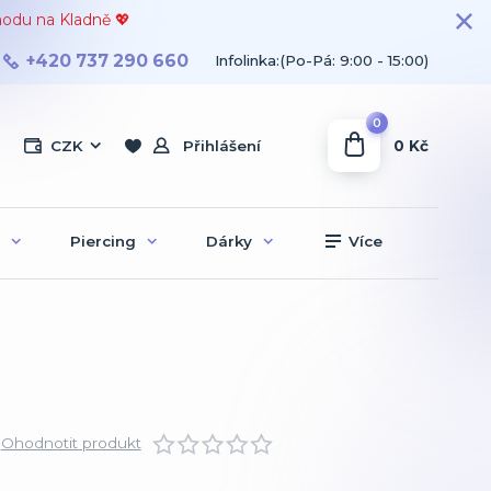
hodu na Kladně 💖
+420 737 290 660
Infolinka:(Po-Pá: 9:00 - 15:00)
0
0 Kč
CZK
Přihlášení
Piercing
Dárky
Více
Ohodnotit produkt