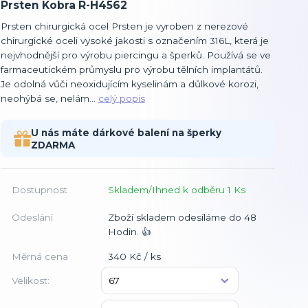
Prsten Kobra R-H4562
Prsten chirurgická ocel Prsten je vyroben z nerezové
chirurgické oceli vysoké jakosti s označením 316L, která je
nejvhodnější pro výrobu piercingu a šperků. Používá se ve
farmaceutickém průmyslu pro výrobu tělních implantátů.
Je odolná vůči neoxidujícím kyselinám a důlkové korozi,
neohýbá se, nelám...
celý popis
U nás máte dárkové balení na šperky
ZDARMA
Dostupnost
Skladem/Ihned k odběru 1 Ks
Odeslání
Zboží skladem odesíláme do 48
Hodin. 👍
Měrná cena
340 Kč / ks
Velikost: