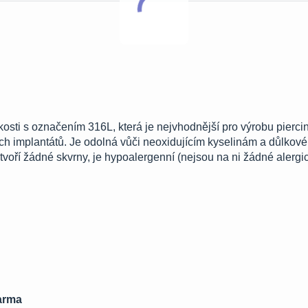
kosti s označením 316L, která je nejvhodnější pro výrobu pierci
h implantátů. Je odolná vůči neoxidujícím kyselinám a důlkové 
oří žádné skvrny, je hypoalergenní (nejsou na ni žádné alergi
darma