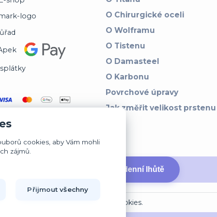
O Chirurgické oceli
O Wolframu
O Tistenu
O Damasteel
O Karbonu
Povrchové úpravy
Jak změřit velikost prstenu
es
ouborů cookies, aby Vám mohli
ich zájmů.
↩ Vrátit zboží ve 14denní lhůtě
Přijmout všechny
Upravit sběr cookies.