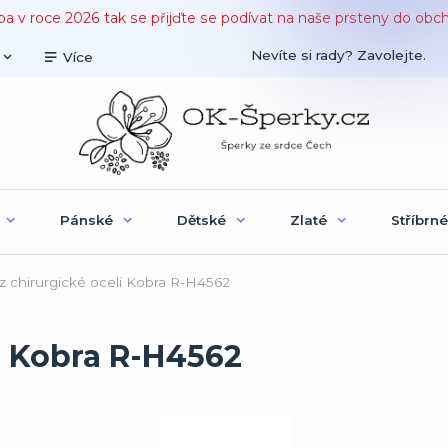
ba v roce 2026 tak se přijďte se podívat na naše prsteny do obc
Nevíte si rady? Zavolejte.
Více
Pánské
Dětské
Zlaté
Stříbrné
z chirurgické oceli Kobra R-H4562
li Kobra R-H4562