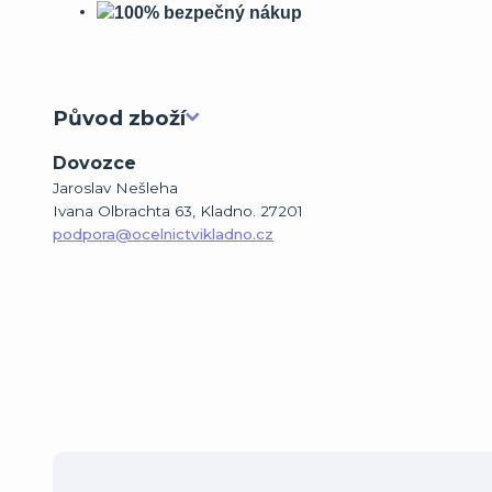
Původ zboží
Dovozce
Jaroslav Nešleha
Ivana Olbrachta 63, Kladno. 27201
podpora@ocelnictvikladno.cz