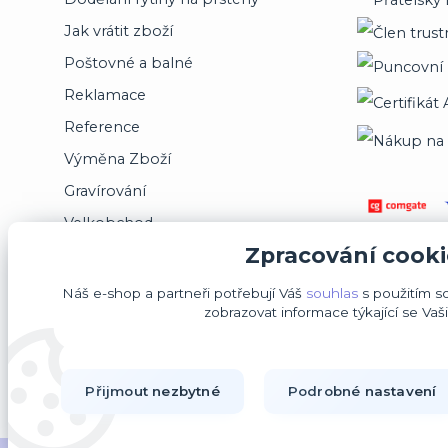
Jak vrátit zboží
Poštovné a balné
Reklamace
Reference
Výměna Zboží
Gravírování
Velkobchod
Zpracování cooki
Jsme registrováni na puncovním úřadě
Náš e-shop a partneři potřebují Váš
souhlas
s použitím s
zobrazovat informace týkající se Vaš
Přijmout nezbytné
Podrobné nastavení