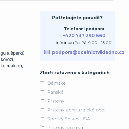
Potřebujete poradit?
Telefonní podpora
+420 737 290 660
Infolinka:(Po-Pá: 9:00 - 15:00)
podpora@ocelnictvikladno.cz
ngu a šperků.
korozi,
cké reakce),
Zboží zařazeno v kategoriích
Dámské
Pánské
Prsteny
Prsteny z chirurgické oceli
Šperky Spikes USA
Prsteny na ruku