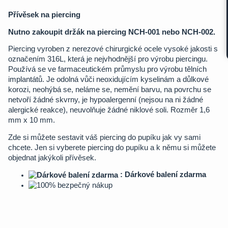
Přívěsek na piercing
Nutno zakoupit držák na piercing NCH-001 nebo NCH-002.
Piercing vyroben z nerezové chirurgické ocele vysoké jakosti s
označením 316L, která je nejvhodnější pro výrobu piercingu.
Používá se ve farmaceutickém průmyslu pro výrobu tělních
implantátů. Je odolná vůči neoxidujícím kyselinám a důlkové
korozi, neohýbá se, neláme se, nemění barvu, na povrchu se
netvoří žádné skvrny, je hypoalergenní (nejsou na ni žádné
alergické reakce), neuvolňuje žádné niklové soli. Rozměr 1,6
mm x 10 mm.
Zde si můžete sestavit váš piercing do pupíku jak vy sami
chcete. Jen si vyberete piercing do pupíku a k němu si můžete
objednat jakýkoli přívěsek.
: Dárkové balení zdarma