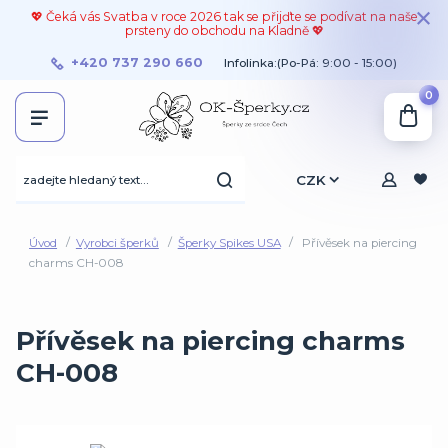
💖 Čeká vás Svatba v roce 2026 tak se přijďte se podívat na naše
prsteny do obchodu na Kladně 💖
+420 737 290 660
Infolinka:(Po-Pá: 9:00 - 15:00)
0
CZK
Úvod
Vyrobci šperků
Šperky Spikes USA
Přívěsek na piercing
charms CH-008
Přívěsek na piercing charms
CH-008