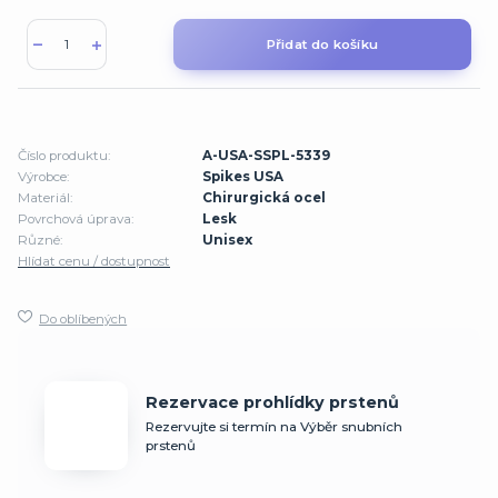
Přidat do košíku
Číslo produktu:
A-USA-SSPL-5339
Výrobce:
Spikes USA
Materiál:
Chirurgická ocel
Povrchová úprava:
Lesk
Různé:
Unisex
Hlídat cenu / dostupnost
Do oblíbených
Rezervace prohlídky prstenů
Rezervujte si termín na Výběr snubních
prstenů