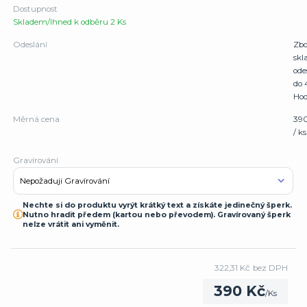
Dostupnost
Skladem/Ihned k odběru 2 Ks
Odeslání
Zbo
sk
ode
do 
Hod
Měrná cena
39
/ ks
Gravírování
Nechte si do produktu vyrýt krátký text a získáte jedinečný šperk.
Nutno hradit předem (kartou nebo převodem). Gravírovaný šperk
nelze vrátit ani vyměnit.
322,31 Kč
bez DPH
390 Kč
/
Ks