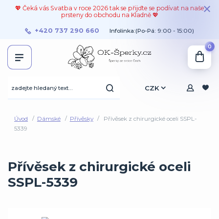
💖 Čeká vás Svatba v roce 2026 tak se přijďte se podívat na naše
prsteny do obchodu na Kladně 💖
+420 737 290 660
Infolinka:(Po-Pá: 9:00 - 15:00)
0
CZK
Úvod
Dámské
Přívěsky
Přívěsek z chirurgické oceli SSPL-
5339
Přívěsek z chirurgické oceli
SSPL-5339