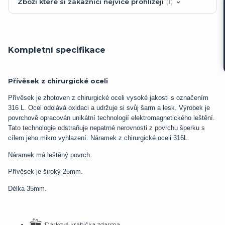
Zboží které si zákazníci nejvíce prohlížejí
1
Kompletní specifikace
Přívěsek z chirurgické oceli
Přívěsek je zhotoven z chirurgické oceli vysoké jakosti s označením
316 L. Ocel odolává oxidaci a udržuje si svůj šarm a lesk. Výrobek je
povrchově opracován unikátní technologií elektromagnetického leštění.
Tato technologie odstraňuje nepatrné nerovnosti z povrchu šperku s
cílem jeho mikro vyhlazení. Náramek z chirurgické oceli 316L.
Náramek má leštěný povrch.
Přívěsek je široký 25mm.
Délka 35mm.
:Dárková krabička zdarma