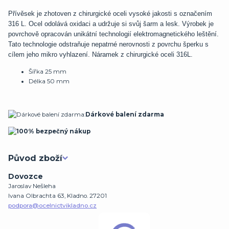
Přívěsek je zhotoven z chirurgické oceli vysoké jakosti s označením
316 L. Ocel odolává oxidaci a udržuje si svůj šarm a lesk. Výrobek je
povrchově opracován unikátní technologií elektromagnetického leštění.
Tato technologie odstraňuje nepatrné nerovnosti z povrchu šperku s
cílem jeho mikro vyhlazení. Náramek z chirurgické oceli 316L.
Šířka 25 mm
Délka 50 mm
:
Dárkové balení zdarma
Původ zboží
Dovozce
Jaroslav Nešleha
Ivana Olbrachta 63, Kladno. 27201
podpora@ocelnictvikladno.cz