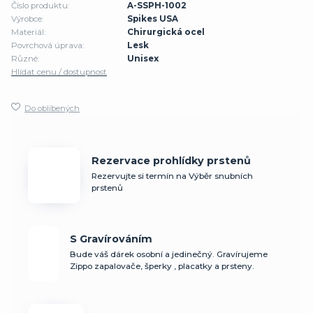
Číslo produktu:
A-SSPH-1002
Výrobce:
Spikes USA
Materiál:
Chirurgická ocel
Povrchová úprava:
Lesk
Různé:
Unisex
Hlídat cenu / dostupnost
Do oblíbených
Rezervace prohlídky prstenů
Rezervujte si termín na Výběr snubních
prstenů
S Gravírováním
Bude váš dárek osobní a jedinečný. Gravírujeme
Zippo zapalovače, šperky , placatky a prsteny.