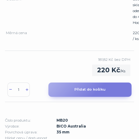
sk
ode
do 
Hod
Měrná cena
22
/ ks
181,82 Kč
bez DPH
220 Kč
/
Ks
Přidat do košíku
Číslo produktu:
MB20
Výrobce:
BICO Australia
Povrchová úprava:
35 mm
Hlídat cenu / dostupnost