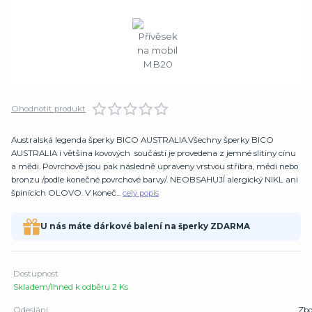
Ohodnotit produkt
Australská legenda šperky BICO AUSTRALIA.Všechny šperky BICO
AUSTRALIA i většina kovových součástí je provedena z jemné slitiny cínu
a mědi. Povrchově jsou pak následně upraveny vrstvou stříbra, mědi nebo
bronzu /podle konečné povrchové barvy/. NEOBSAHUJÍ alergický NIKL ani
špinících OLOVO. V koneč...
celý popis
U nás máte dárkové balení na šperky ZDARMA
Dostupnost
Skladem/Ihned k odběru 2 Ks
Odeslání
Zbo