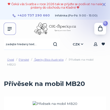
💖 Čeká vás Svatba v roce 2026 tak se přijďte se podívat na naše
prsteny do obchodu na Kladně 💖
+420 737 290 660
Infolinka:(Po-Pá: 9:00 - 15:00)
0
CZK
Úvod
Pánské
Šperky Bico Australia
Přívěsek na mobil
MB20
Přívěsek na mobil MB20