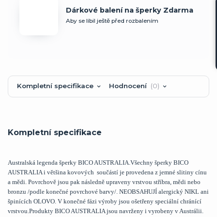
Dárkové balení na šperky Zdarma
Aby se líbil ještě před rozbalením
Kompletní specifikace
Hodnocení
0
Kompletní specifikace
Australská legenda šperky BICO AUSTRALIA.Všechny šperky BICO
AUSTRALIA i většina kovových součástí je provedena z jemné slitiny cínu
a mědi. Povrchově jsou pak následně upraveny vrstvou stříbra, mědi nebo
bronzu /podle konečné povrchové barvy/. NEOBSAHUJÍ alergický NIKL ani
špinících OLOVO. V konečné fázi výroby jsou ošetřeny speciální chránící
vrstvou.Produkty BICO AUSTRALIA jsou navrženy i vyrobeny v Austrálii.