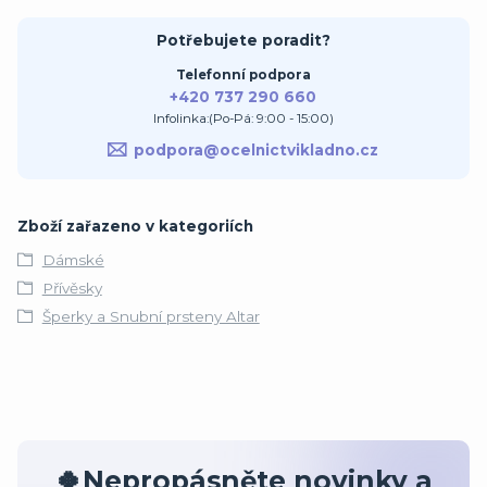
Potřebujete poradit?
Telefonní podpora
+420 737 290 660
Infolinka:(Po-Pá: 9:00 - 15:00)
podpora@ocelnictvikladno.cz
Zboží zařazeno v kategoriích
Dámské
Přívěsky
Šperky a Snubní prsteny Altar
🍀Nepropásněte novinky a