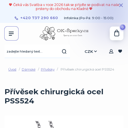
💖 Čeká vás Svatba v roce 2026 tak se přijďte se podívat na naše
prsteny do obchodu na Kladně 💖
+420 737 290 660
Infolinka:(Po-Pá: 9:00 - 15:00)
0
CZK
Úvod
Dámské
Přívěsky
Přívěsek chirurgická ocel PSS524
Přívěsek chirurgická ocel
PSS524