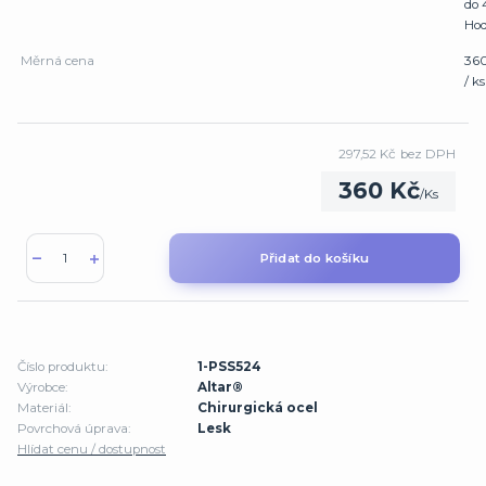
do 
Hod
Měrná cena
36
/ ks
297,52 Kč
bez DPH
360 Kč
/
Ks
Přidat do košíku
Číslo produktu:
1-PSS524
Výrobce:
Altar®
Materiál:
Chirurgická ocel
Povrchová úprava:
Lesk
Hlídat cenu / dostupnost