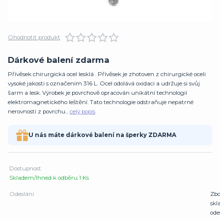
Ohodnotit produkt
Dárkové balení zdarma
Přívěsek chirurgická ocel lesklá . Přívěsek je zhotoven z chirurgické oceli
vysoké jakosti s označením 316 L. Ocel odolává oxidaci a udržuje si svůj
šarm a lesk. Výrobek je povrchově opracován unikátní technologií
elektromagnetického leštění. Tato technologie odstraňuje nepatrné
nerovnosti z povrchu...
celý popis
U nás máte dárkové balení na šperky ZDARMA
Dostupnost
Skladem/Ihned k odběru 1 Ks
Odeslání
Zbo
sk
ode