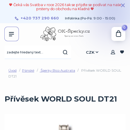
💖 Čeká vás Svatba v roce 2026 tak se přijďte se podívat na naše
prsteny do obchodu na Kladně 💖
+420 737 290 660
Infolinka:(Po-Pá: 9:00 - 15:00)
0
CZK
Úvod
Pánské
Šperky Bico Australia
Přívěsek WORLD SOUL
DT21
Přívěsek WORLD SOUL DT21