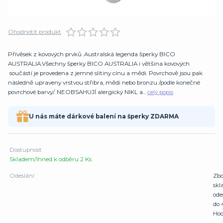
Ohodnotit produkt
Přívěsek z kovových prvků .Australská legenda šperky BICO
AUSTRALIA.Všechny šperky BICO AUSTRALIA i většina kovových
součástí je provedena z jemné slitiny cínu a mědi. Povrchově jsou pak
následně upraveny vrstvou stříbra, mědi nebo bronzu /podle konečné
povrchové barvy/. NEOBSAHUJÍ alergický NIKL a...
celý popis
U nás máte dárkové balení na šperky ZDARMA
Dostupnost
Skladem/Ihned k odběru 2 Ks
Odeslání
Zbo
sk
ode
do 
Hod