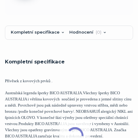
Kompletní specifikace
Hodnocení
0
Kompletní specifikace
Přívěsek z kovových prvků .
Australská legenda šperky BICO AUSTRALIA.Všechny šperky BICO
AUSTRALIA i většina kovových součástí je provedena z jemné slitiny cínu
a mědi. Povrchově jsou pak následně upraveny vrstvou stříbra, mědi nebo
bronzu /podle konečné povrchové barvy/. NEOBSAHUJÍ alergický NIKL ani
špinících OLOVO. V konečné fázi výroby jsou ošetřeny speciální chránící
vrstvou.Produkty BICO AUSTRALIA jsou navrženy i vyrobeny v Austrálii.
Všechny jsou opatřeny gravírovaným logem BICO AUSTRALIA. Značka
BICO AUSTRALIA zaručuje kvalitu a dokonalé provedení.