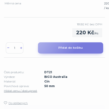
Měrná cena
22
/ ks
181,82 Kč
bez DPH
220 Kč
/
Ks
Přidat do košíku
Číslo produktu:
DT21
Výrobce:
BICO Australia
Materiál:
Cín
Povrchová úprava:
50 mm
Hlídat cenu / dostupnost
Do oblíbených