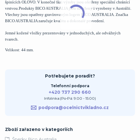
špinících OLOVO. V konečné fázi výroby jsou ošetřeny speciální chránící
vrstvou.Produkty BICO AUSTRALIA jsou navrženy i vyrobeny v Austrálii.
Všechny jsou opatřeny gravírovaným logem BICO AUSTRALIA. Značka
BICO AUSTRALIA zaručuje kvalitu a dokonalé provedení.
Jemné kožené vložky prezentovány v jednoduchých, ale odvážných
tvarech.
Velikost: 44 mm.
Potřebujete poradit?
Telefonní podpora
+420 737 290 660
Infolinka:(Po-Pá: 9:00 - 15:00)
podpora@ocelnictvikladno.cz
Zboží zařazeno v kategoriích
Šperky Bico Australia