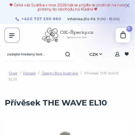
💖 Čeká vás Svatba v roce 2026 tak se přijďte se podívat na naše
prsteny do obchodu na Kladně 💖
+420 737 290 660
Infolinka:(Po-Pá: 9:00 - 15:00)
0
CZK
Úvod
Pánské
Šperky Bico Australia
Přívěsek THE WAVE
EL10
Přívěsek THE WAVE EL10