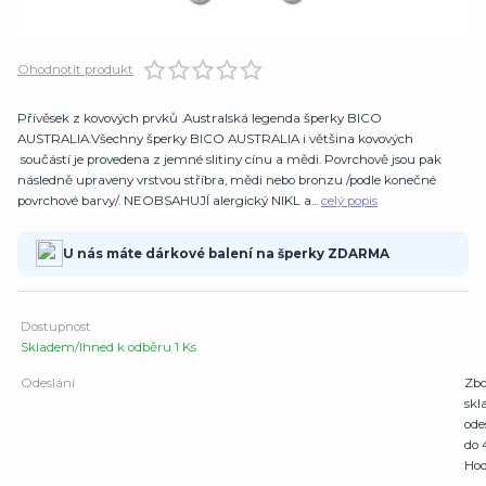
Ohodnotit produkt
Přívěsek z kovových prvků .Australská legenda šperky BICO
AUSTRALIA.Všechny šperky BICO AUSTRALIA i většina kovových
součástí je provedena z jemné slitiny cínu a mědi. Povrchově jsou pak
následně upraveny vrstvou stříbra, mědi nebo bronzu /podle konečné
povrchové barvy/. NEOBSAHUJÍ alergický NIKL a...
celý popis
U nás máte dárkové balení na šperky ZDARMA
Dostupnost
Skladem/Ihned k odběru 1 Ks
Odeslání
Zbo
sk
ode
do 
Hod