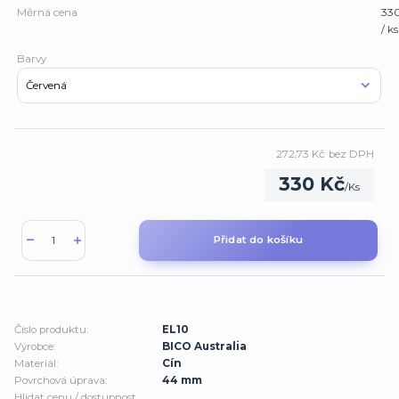
Měrná cena
33
/ ks
Barvy
272,73 Kč
bez DPH
330 Kč
/
Ks
Přidat do košíku
Číslo produktu:
EL10
Výrobce:
BICO Australia
Materiál:
Cín
Povrchová úprava:
44 mm
Hlídat cenu / dostupnost