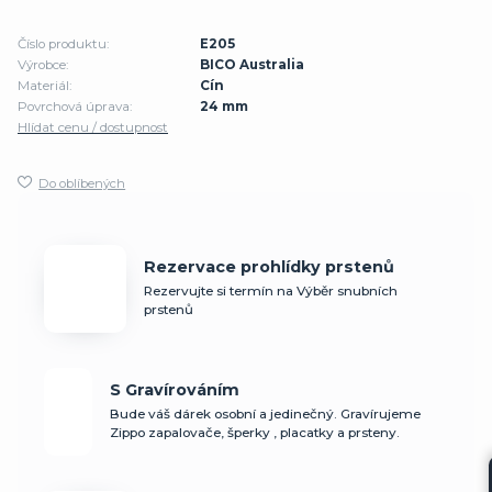
Číslo produktu:
E205
Výrobce:
BICO Australia
Materiál:
Cín
Povrchová úprava:
24 mm
Hlídat cenu / dostupnost
Do oblíbených
Rezervace prohlídky prstenů
Rezervujte si termín na Výběr snubních
prstenů
S Gravírováním
Bude váš dárek osobní a jedinečný. Gravírujeme
Zippo zapalovače, šperky , placatky a prsteny.