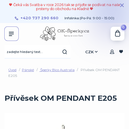
💖 Čeká vás Svatba v roce 2026 tak se přijďte se podívat na naše
prsteny do obchodu na Kladně 💖
+420 737 290 660
Infolinka:(Po-Pá: 9:00 - 15:00)
0
CZK
Úvod
Pánské
Šperky Bico Australia
Přívěsek OM PENDANT
E205
Přívěsek OM PENDANT E205