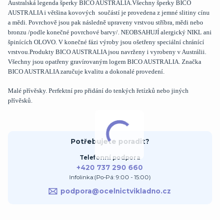
Australská legenda šperky BICO AUSTRALIA.Všechny šperky BICO
AUSTRALIA i většina kovových součástí je provedena z jemné slitiny cínu
a mědi. Povrchově jsou pak následně upraveny vrstvou stříbra, mědi nebo
bronzu /podle konečné povrchové barvy/. NEOBSAHUJÍ alergický NIKL ani
špinících OLOVO. V konečné fázi výroby jsou ošetřeny speciální chránící
vrstvou.Produkty BICO AUSTRALIA jsou navrženy i vyrobeny v Austrálii.
Všechny jsou opatřeny gravírovaným logem BICO AUSTRALIA. Značka
BICO AUSTRALIA zaručuje kvalitu a dokonalé provedení.
Malé přívěsky. Perfektní pro přidání do tenkých řetízků nebo jiných
přívěsků.
Potřebujete poradit?
Telefonní podpora
+420 737 290 660
Infolinka:(Po-Pá: 9:00 - 15:00)
podpora@ocelnictvikladno.cz