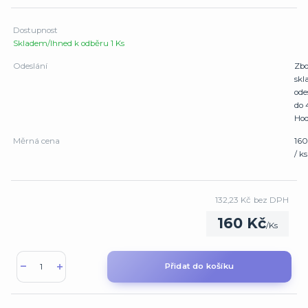
Dostupnost
Skladem/Ihned k odběru 1 Ks
Odeslání
Zbo
sk
ode
do 
Hod
Měrná cena
160
/ ks
132,23 Kč
bez DPH
160 Kč
/
Ks
Přidat do košíku