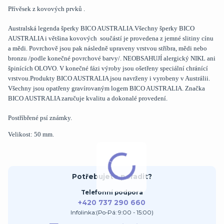
Přívěsek z kovových prvků .
Australská legenda šperky BICO AUSTRALIA.Všechny šperky BICO
AUSTRALIA i většina kovových součástí je provedena z jemné slitiny cínu
a mědi. Povrchově jsou pak následně upraveny vrstvou stříbra, mědi nebo
bronzu /podle konečné povrchové barvy/. NEOBSAHUJÍ alergický NIKL ani
špinících OLOVO. V konečné fázi výroby jsou ošetřeny speciální chránící
vrstvou.Produkty BICO AUSTRALIA jsou navrženy i vyrobeny v Austrálii.
Všechny jsou opatřeny gravírovaným logem BICO AUSTRALIA. Značka
BICO AUSTRALIA zaručuje kvalitu a dokonalé provedení.
Postříbřené psí známky.
Velikost: 50 mm.
Potřebujete poradit?
Telefonní podpora
+420 737 290 660
Infolinka:(Po-Pá: 9:00 - 15:00)