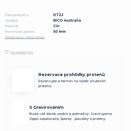
Číslo produktu:
DT22
Výrobce:
BICO Australia
Materiál:
Cín
Povrchová úprava:
50 mm
Hlídat cenu / dostupnost
Do oblíbených
Rezervace prohlídky prstenů
Rezervujte si termín na Výběr snubních
prstenů
S Gravírováním
Bude váš dárek osobní a jedinečný. Gravírujeme
Zippo zapalovače, šperky , placatky a prsteny.