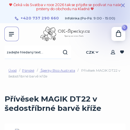
💖 Čeká vás Svatba v roce 2026 tak se přijďte se podívat na naše
prsteny do obchodu na Kladně 💖
+420 737 290 660
Infolinka:(Po-Pá: 9:00 - 15:00)
0
CZK
Úvod
Pánské
Šperky Bico Australia
Přívěsek MAGIK DT22 v
šedostříbrné barvě kříže
Přívěsek MAGIK DT22 v
šedostříbrné barvě kříže