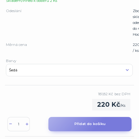
Skladem/Ihned k odběru 2 Ks
Odeslání
Zbo
sk
ode
do 
Hod
Měrná cena
22
/ ks
Barvy
181,82 Kč
bez DPH
220 Kč
/
Ks
Přidat do košíku