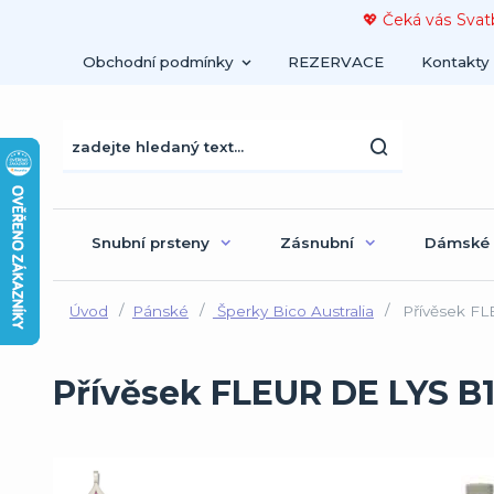
💖 Čeká vás Svat
Obchodní podmínky
REZERVACE
Kontakty
Snubní prsteny
Zásnubní
Dámské
Úvod
Pánské
Šperky Bico Australia
Přívěsek FL
Přívěsek FLEUR DE LYS B