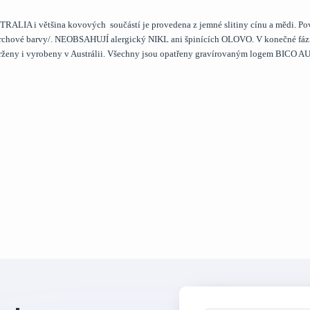
LIA i většina kovových součástí je provedena z jemné slitiny cínu a mědi. Po
ovrchové barvy/. NEOBSAHUJÍ alergický NIKL ani špinících OLOVO. V konečné fáz
vrženy i vyrobeny v Austrálii. Všechny jsou opatřeny gravírovaným logem BICO 