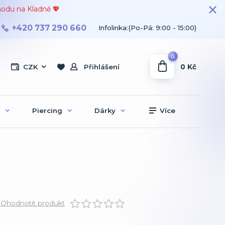
hodu na Kladně 💖
+420 737 290 660
Infolinka:(Po-Pá: 9:00 - 15:00)
0
0 Kč
CZK
Přihlášení
Piercing
Dárky
Více
Ohodnotit produkt