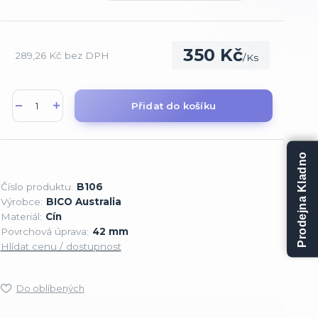
350 Kč
289,26 Kč
bez DPH
/
Ks
Přidat do košíku
Prodejna Kladno
Číslo produktu:
B106
Výrobce:
BICO Australia
Materiál:
Cín
Povrchová úprava:
42 mm
Hlídat cenu / dostupnost
Do oblíbených