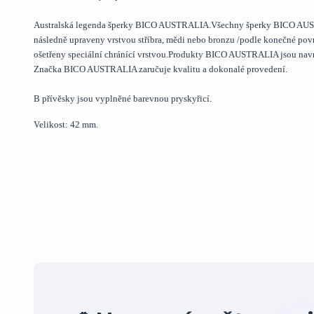
Australská legenda šperky BICO AUSTRALIA.Všechny šperky BICO AUSTRA
následně upraveny vrstvou stříbra, mědi nebo bronzu /podle konečné p
ošetřeny speciální chránící vrstvou.Produkty BICO AUSTRALIA jsou na
Značka BICO AUSTRALIA zaručuje kvalitu a dokonalé provedení.
B přívěsky jsou vyplněné barevnou pryskyřicí.
Velikost: 42 mm.