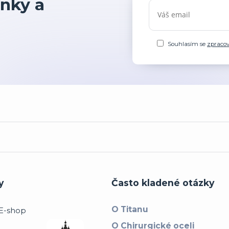
nky a
Souhlasím se
zpraco
y
Často kladené otázky
O Titanu
O Chirurgické oceli