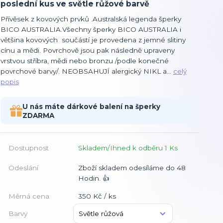
poslední kus ve světle růžové barvě
Přívěsek z kovových prvků .Australská legenda šperky
BICO AUSTRALIA.Všechny šperky BICO AUSTRALIA i
většina kovových součástí je provedena z jemné slitiny
cínu a mědi. Povrchově jsou pak následně upraveny
vrstvou stříbra, mědi nebo bronzu /podle konečné
povrchové barvy/. NEOBSAHUJÍ alergický NIKL a...
celý
popis
U nás máte dárkové balení na šperky
ZDARMA
Dostupnost
Skladem/Ihned k odběru 1 Ks
Odeslání
Zboží skladem odesíláme do 48
Hodin. 👍
Měrná cena
350 Kč / ks
Barvy