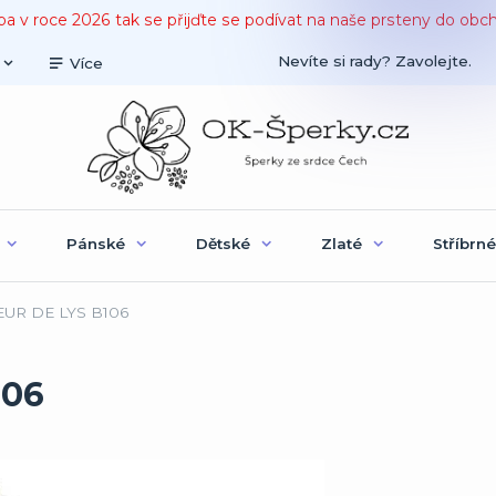
ba v roce 2026 tak se přijďte se podívat na naše prsteny do obc
Nevíte si rady? Zavolejte.
Více
Pánské
Dětské
Zlaté
Stříbrné
EUR DE LYS B106
106