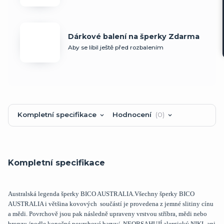
Dárkové balení na šperky Zdarma
Aby se líbil ještě před rozbalením
Kompletní specifikace
Hodnocení
0
Kompletní specifikace
Australská legenda šperky BICO AUSTRALIA.Všechny šperky BICO
AUSTRALIA i většina kovových součástí je provedena z jemné slitiny cínu
a mědi. Povrchově jsou pak následně upraveny vrstvou stříbra, mědi nebo
bronzu /podle konečné povrchové barvy/. NEOBSAHUJÍ alergický NIKL ani