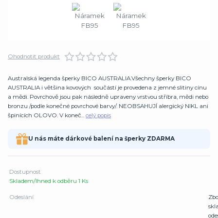
Ohodnotit produkt
Australská legenda šperky BICO AUSTRALIA.Všechny šperky BICO
AUSTRALIA i většina kovových součástí je provedena z jemné slitiny cínu
a mědi. Povrchově jsou pak následně upraveny vrstvou stříbra, mědi nebo
bronzu /podle konečné povrchové barvy/. NEOBSAHUJÍ alergický NIKL ani
špinících OLOVO. V koneč...
celý popis
U nás máte dárkové balení na šperky ZDARMA
Dostupnost
Skladem/Ihned k odběru 1 Ks
Odeslání
Zbo
sk
ode