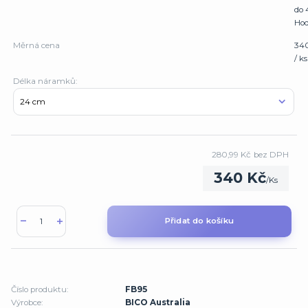
do 
Hod
Měrná cena
34
/ ks
Délka náramků:
280,99 Kč
bez DPH
340 Kč
/
Ks
Přidat do košíku
Číslo produktu:
FB95
Výrobce:
BICO Australia