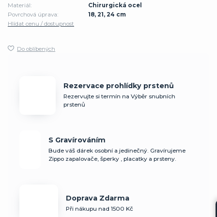
Materiál:
Chirurgická ocel
Povrchová úprava:
18, 21, 24 cm
Hlídat cenu / dostupnost
Do oblíbených
Rezervace prohlídky prstenů
Rezervujte si termín na Výběr snubních
prstenů
S Gravírováním
Bude váš dárek osobní a jedinečný. Gravírujeme
Zippo zapalovače, šperky , placatky a prsteny.
Doprava Zdarma
Při nákupu nad 1500 Kč