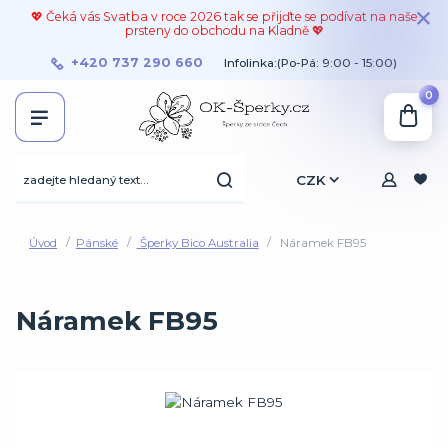
💖 Čeká vás Svatba v roce 2026 tak se přijďte se podívat na naše
prsteny do obchodu na Kladně 💖
+420 737 290 660
Infolinka:(Po-Pá: 9:00 - 15:00)
0
CZK
Úvod
Pánské
Šperky Bico Australia
Náramek FB95
Náramek FB95