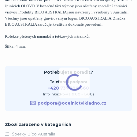
špinících OLOVO. V konečné fázi výroby jsou ošetřeny speciální chránící
vrstvou.Produkty BICO AUSTRALIA jsou navrženy i vyrobeny v Austrálii.
Všechny jsou opatřeny gravírovaným logem BICO AUSTRALIA. Značka
BICO AUSTRALIA zaručuje kvalitu a dokonalé provedení.
Kolekce pletených náramků a řetězových náramků.
Šířka: 4 mm.
Potřebujete poradit?
Telefonní podpora
+420 737 290 660
Infolinka:(Po-Pá: 9:00 - 15:00)
podpora@ocelnictvikladno.cz
Zboží zařazeno v kategoriích
Šperky Bico Australia