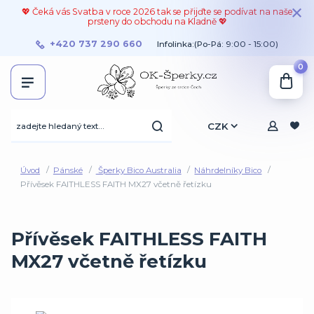
💖 Čeká vás Svatba v roce 2026 tak se přijďte se podívat na naše
prsteny do obchodu na Kladně 💖
+420 737 290 660
Infolinka:(Po-Pá: 9:00 - 15:00)
0
CZK
Úvod
Pánské
Šperky Bico Australia
Náhrdelníky Bico
Přívěsek FAITHLESS FAITH MX27 včetně řetízku
Přívěsek FAITHLESS FAITH
MX27 včetně řetízku