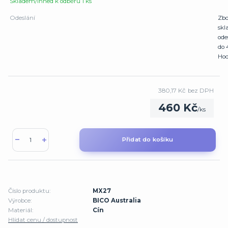
Skladem/Ihned k odběru 1 ks
Odeslání
Zbo
sk
ode
do 
Hod
380,17 Kč
bez DPH
460 Kč
/
ks
Přidat do košíku
Číslo produktu:
MX27
Výrobce:
BICO Australia
Materiál:
Cín
Hlídat cenu / dostupnost