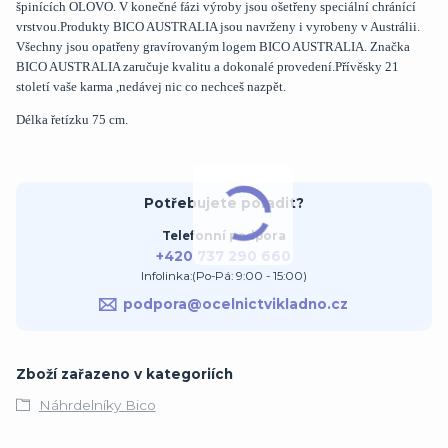
špinících OLOVO. V konečné fázi výroby jsou ošetřeny speciální chránící
vrstvou.Produkty BICO AUSTRALIA jsou navrženy i vyrobeny v Austrálii.
Všechny jsou opatřeny gravírovaným logem BICO AUSTRALIA. Značka
BICO AUSTRALIA zaručuje kvalitu a dokonalé provedení.Přívěsky 21
století vaše karma ,nedávej nic co nechceš nazpět.
Délka řetízku 75 cm.
Potřebujete poradit?
Telefonní podpora
+420 737 290 660
Infolinka:(Po-Pá: 9:00 - 15:00)
podpora@ocelnictvikladno.cz
Zboží zařazeno v kategoriích
Náhrdelníky Bico