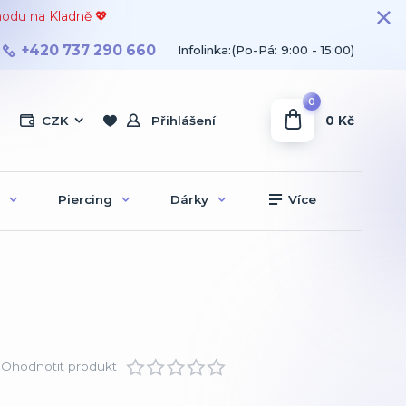
hodu na Kladně 💖
+420 737 290 660
Infolinka:(Po-Pá: 9:00 - 15:00)
0
0 Kč
CZK
Přihlášení
Piercing
Dárky
Více
Ohodnotit produkt