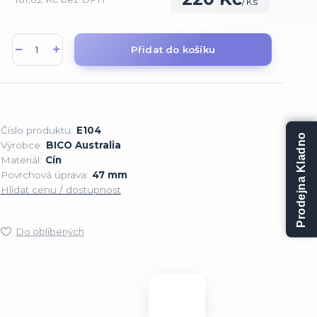
/
Ks
Přidat do košíku
Číslo produktu:
E104
Prodejna Kladno
Výrobce:
BICO Australia
Materiál:
Cín
Povrchová úprava:
47 mm
Hlídat cenu / dostupnost
Do oblíbených