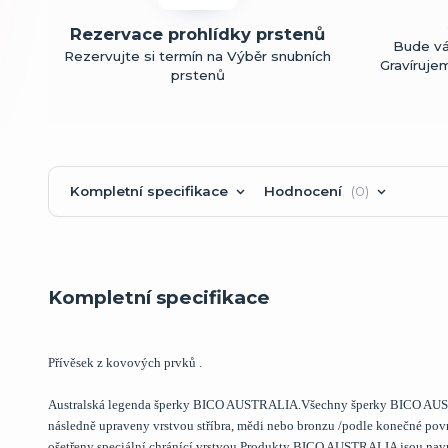
Rezervace prohlídky prstenů
Bude vá
Rezervujte si termín na Výběr snubních
Gravíruje
prstenů
Kompletní specifikace
Hodnocení
0
Kompletní specifikace
Přívěsek z kovových prvků .
Australská legenda šperky BICO AUSTRALIA.Všechny šperky BICO AUSTRA
následně upraveny vrstvou stříbra, mědi nebo bronzu /podle konečné p
ošetřeny speciální chránící vrstvou.Produkty BICO AUSTRALIA jsou na