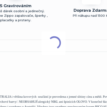
S Gravírováním
Doprava Zdarm
š dárek osobní a jedinečný.
me Zippo zapalovače, šperky ,
Při nákupu nad 1500 
placatky a prsteny.
LIA i většina kovových součástí je provedena z jemné slitiny cínu a mědi. Po
ovrchové barvy/. NEOBSAHUJÍ alergický NIKL ani špinících OLOVO. V konečné fáz
vrženy i vyrobeny v Austrálii. Všechny jsou opatřeny gravírovaným logem BICO 