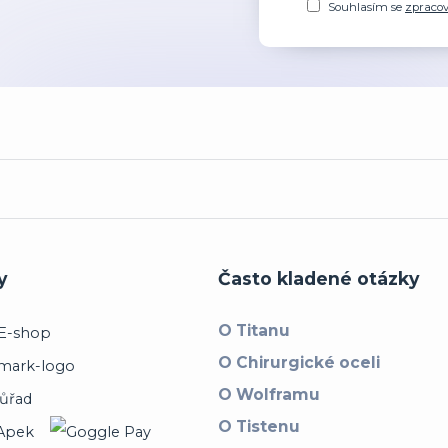
Souhlasím se
zpraco
y
Často kladené otázky
O Titanu
O Chirurgické oceli
O Wolframu
O Tistenu