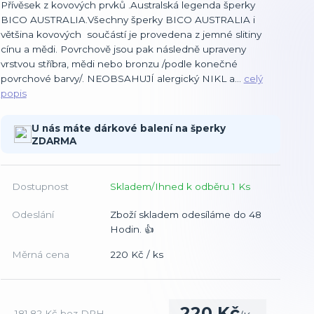
Přívěsek z kovových prvků .Australská legenda šperky
BICO AUSTRALIA.Všechny šperky BICO AUSTRALIA i
většina kovových součástí je provedena z jemné slitiny
cínu a mědi. Povrchově jsou pak následně upraveny
vrstvou stříbra, mědi nebo bronzu /podle konečné
povrchové barvy/. NEOBSAHUJÍ alergický NIKL a...
celý
popis
U nás máte dárkové balení na šperky
ZDARMA
Dostupnost
Skladem/Ihned k odběru 1 Ks
Odeslání
Zboží skladem odesíláme do 48
Hodin. 👍
Měrná cena
220 Kč / ks
220 Kč
181,82 Kč
bez DPH