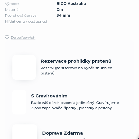
Výrobce:
BICO Australia
Materiál:
Cín
Povrchová úprava:
34 mm
Hlídat cenu / dostupnost
Do oblíbených
Rezervace prohlídky prstenů
Rezervujte si termín na Výběr snubních
prstenů
S Gravírováním
Bude váš dárek osobní a jedinečný. Gravírujeme
Zippo zapalovače, šperky , placatky a prsteny.
Doprava Zdarma