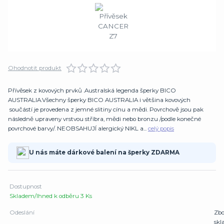
Ohodnotit produkt
Přívěsek z kovových prvků .Australská legenda šperky BICO
AUSTRALIA.Všechny šperky BICO AUSTRALIA i většina kovových
součástí je provedena z jemné slitiny cínu a mědi. Povrchově jsou pak
následně upraveny vrstvou stříbra, mědi nebo bronzu /podle konečné
povrchové barvy/. NEOBSAHUJÍ alergický NIKL a...
celý popis
U nás máte dárkové balení na šperky ZDARMA
Dostupnost
Skladem/Ihned k odběru 3 Ks
Odeslání
Zbo
sk