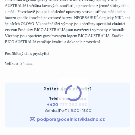
AUSTRALIA i většina kovových součástí je provedena z jemné slitiny cínu
a mědi. Povrchově jsou pak následně upraveny vrstvou stříbra, mědi nebo
bronzu /podle konečné povrchové barvy/. NEOBSAHUJÍ alergický NIKL ani
špinících OLOVO. V konečné fázi výroby jsou ošetřeny speciální chránící
vrstvou.Produkty BICO AUSTRALIA jsou navrženy i vyrobeny v Austrálii.
Všechny jsou opatřeny gravírovaným logem BICO AUSTRALIA. Značka
BICO AUSTRALIA zaručuje kvalitu a dokonalé provedení.
Postříbřený cín s pryskyřicí.
Velikost: 34 mm.
Potřebujete poradit?
Telefonní podpora
+420 737 290 660
Infolinka:(Po-Pá: 9:00 - 15:00)
podpora@ocelnictvikladno.cz