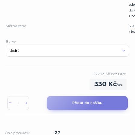
ode
do 
Hod
Měrná cena
33
/ ks
Barvy
272,73 Kč
bez DPH
330 Kč
/
Ks
Přidat do košíku
Číslo produktu:
Z7