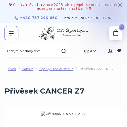
💖 Čeká vás Svatba v roce 2026 tak se přijďte se podívat na naše
prsteny do obchodu na Kladně 💖
+420 737 290 660
Infolinka:(Po-Pá: 9:00 - 15:00)
0
CZK
Úvod
Pánské
Šperky Bico Australia
Přívěsek CANCER Z7
Přívěsek CANCER Z7