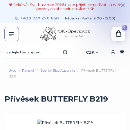
💖 Čeká vás Svatba v roce 2026 tak se přijďte se podívat na naše
prsteny do obchodu na Kladně 💖
+420 737 290 660
Infolinka:(Po-Pá: 9:00 - 15:00)
0
CZK
Úvod
Pánské
Šperky Bico Australia
Přívěsek BUTTERFLY
B219
Přívěsek BUTTERFLY B219