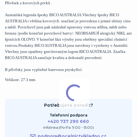
Přívěsek z kovových prvků .
Australská legenda šperky BICO AUSTRALIA.Všechny šperky BICO
AUSTRALIA i většina kovových součástí je provedena z jemné slitiny cínu
a mědi. Povrchově jsou pak následně upraveny vrstvou stříbra, mědi nebo
bronzu /podle konečné povrchové barvy/. NEOBSAHUJÍ alergický NIKL ani
špinících OLOVO. V konečné fázi výroby jsou ošetřeny speciální chránící
vrstvou.Produkty BICO AUSTRALIA jsou navrženy i vyrobeny v Austrálii.
Všechny jsou opatřeny gravírovaným logem BICO AUSTRALIA. Značka
BICO AUSTRALIA zaručuje kvalitu a dokonalé provedení.
B přívěsky jsou vyplněné barevnou pryskyřicí.
Velikost: 27.3 mm.
Potřebujete poradit?
Telefonní podpora
+420 737 290 660
Infolinka:(Po-Pá: 9:00 - 15:00)
podpora@ocelnictvikladno.cz