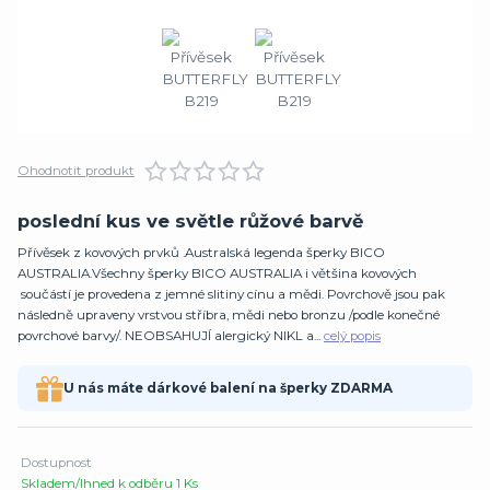
Ohodnotit produkt
poslední kus ve světle růžové barvě
Přívěsek z kovových prvků .Australská legenda šperky BICO
AUSTRALIA.Všechny šperky BICO AUSTRALIA i většina kovových
součástí je provedena z jemné slitiny cínu a mědi. Povrchově jsou pak
následně upraveny vrstvou stříbra, mědi nebo bronzu /podle konečné
povrchové barvy/. NEOBSAHUJÍ alergický NIKL a...
celý popis
U nás máte dárkové balení na šperky ZDARMA
Dostupnost
Skladem/Ihned k odběru 1 Ks