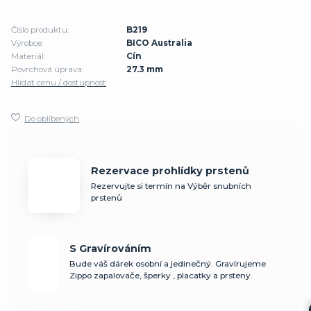
Číslo produktu:
B219
Výrobce:
BICO Australia
Materiál:
Cín
Povrchová úprava:
27.3 mm
Hlídat cenu / dostupnost
Do oblíbených
Rezervace prohlídky prstenů
Rezervujte si termín na Výběr snubních
prstenů
S Gravírováním
Bude váš dárek osobní a jedinečný. Gravírujeme
Zippo zapalovače, šperky , placatky a prsteny.