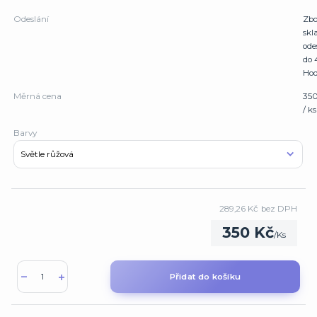
Odeslání
Zbo
sk
ode
do 
Hod
Měrná cena
35
/ ks
Barvy
289,26 Kč
bez DPH
350 Kč
/
Ks
Přidat do košíku