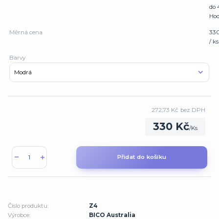
do 
Hod
Měrná cena
33
/ ks
Barvy
272,73 Kč
bez DPH
330 Kč
/
Ks
Přidat do košíku
Číslo produktu:
Z4
Výrobce:
BICO Australia