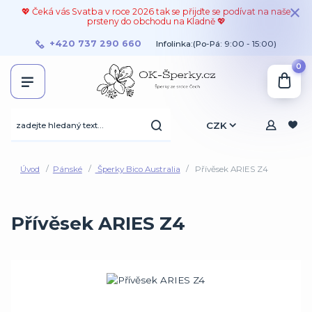
💖 Čeká vás Svatba v roce 2026 tak se přijďte se podívat na naše
prsteny do obchodu na Kladně 💖
+420 737 290 660
Infolinka:(Po-Pá: 9:00 - 15:00)
0
CZK
Úvod
Pánské
Šperky Bico Australia
Přívěsek ARIES Z4
Přívěsek ARIES Z4