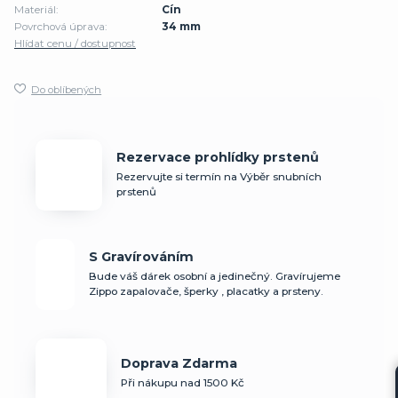
Materiál:
Cín
Povrchová úprava:
34 mm
Hlídat cenu / dostupnost
Do oblíbených
Rezervace prohlídky prstenů
Rezervujte si termín na Výběr snubních
prstenů
S Gravírováním
Bude váš dárek osobní a jedinečný. Gravírujeme
Zippo zapalovače, šperky , placatky a prsteny.
Doprava Zdarma
Při nákupu nad 1500 Kč