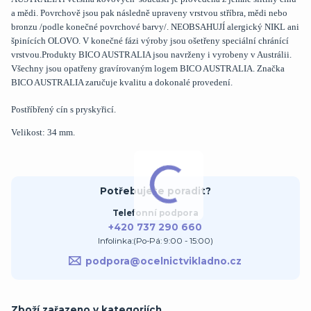
a mědi. Povrchově jsou pak následně upraveny vrstvou stříbra, mědi nebo
bronzu /podle konečné povrchové barvy/. NEOBSAHUJÍ alergický NIKL ani
špinících OLOVO. V konečné fázi výroby jsou ošetřeny speciální chránící
vrstvou.Produkty BICO AUSTRALIA jsou navrženy i vyrobeny v Austrálii.
Všechny jsou opatřeny gravírovaným logem BICO AUSTRALIA. Značka
BICO AUSTRALIA zaručuje kvalitu a dokonalé provedení.
Postříbřený cín s pryskyřicí.
Velikost: 34 mm.
Potřebujete poradit?
Telefonní podpora
+420 737 290 660
Infolinka:(Po-Pá: 9:00 - 15:00)
podpora@ocelnictvikladno.cz
Zboží zařazeno v kategoriích