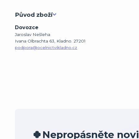
Původ zboží
Dovozce
Jaroslav Nešleha
Ivana Olbrachta 63, Kladno. 27201
podpora@ocelnictvikladno.cz
🍀Nepropásněte novi