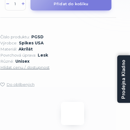
Přidat do košíku
Číslo produktu:
PGSD
Výrobce:
Spikes USA
Materiál:
Akrilát
Povrchová úprava:
Lesk
Různé:
Unisex
Prodejna Kladno
Hlídat cenu / dostupnost
Do oblíbených