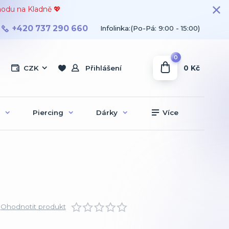
hodu na Kladně 💖
+420 737 290 660
Infolinka:(Po-Pá: 9:00 - 15:00)
0
0 Kč
CZK
Přihlášení
Piercing
Dárky
Více
Ohodnotit produkt