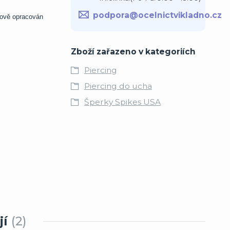
podpora@ocelnictvikladno.cz
chově opracován
Zboží zařazeno v kategoriích
Piercing
Piercing do ucha
Šperky Spikes USA
jí
2