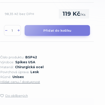
119 Kč
98,35 Kč
bez DPH
/
Ks
Přidat do košíku
Číslo produktu:
BSP42
Výrobce:
Spikes USA
Materiál:
Chirurgická ocel
Povrchová úprava:
Lesk
Různé:
Unisex
Hlídat cenu / dostupnost
Do oblíbených