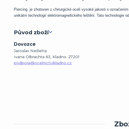
Piercing je zhotoven z chirurgické oceli vysoké jakosti s označením
unikátní technologií elektromagnetického leštění. Tato technologie o
Původ zboží
Dovozce
Jaroslav Nešleha
Ivana Olbrachta 63, Kladno. 27201
podpora@ocelnictvikladno.cz
Zbož