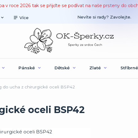
ba v roce 2026 tak se přijďte se podívat na naše prsteny do obc
Nevíte si rady? Zavolejte.
Více
Pánské
Dětské
Zlaté
Stříbrné
g do ucha z chirurgické oceli BSP42
rgické oceli BSP42