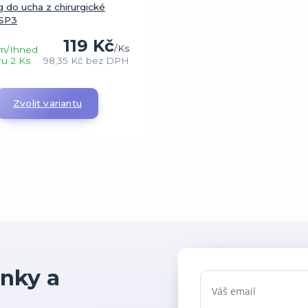
g do ucha z chirurgické
BSP3
119 Kč
/
Ks
m/Ihned
ru 2 Ks
98,35 Kč
bez DPH
Zvolit variantu
nky a