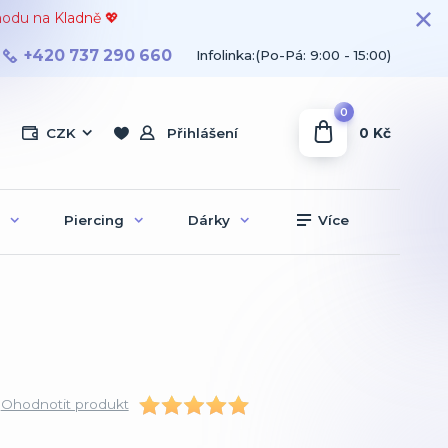
hodu na Kladně 💖
+420 737 290 660
Infolinka:(Po-Pá: 9:00 - 15:00)
0
0 Kč
CZK
Přihlášení
Piercing
Dárky
Více
Ohodnotit produkt