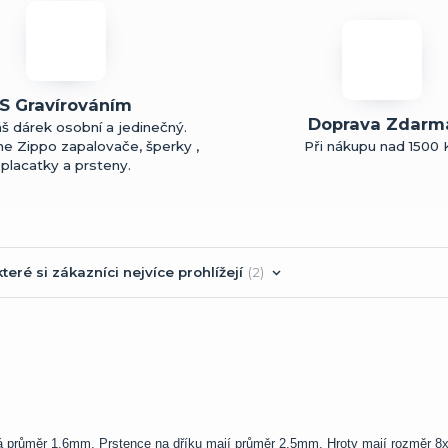
S Gravírováním
Doprava Zdarm
š dárek osobní a jedinečný.
me Zippo zapalovače, šperky ,
Při nákupu nad 1500 
placatky a prsteny.
teré si zákazníci nejvíce prohlížejí
2
u má průměr 1,6mm. Prstence na dříku mají průměr 2,5mm. Hroty mají rozměr 