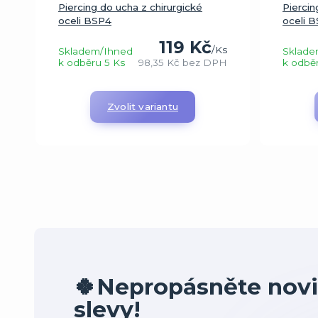
Piercing do ucha z chirurgické
Piercin
oceli BSP4
oceli 
119 Kč
/
Ks
Skladem/Ihned
Sklade
k odběru 5 Ks
98,35 Kč
bez DPH
k odbě
Zvolit variantu
🍀Nepropásněte novi
slevy!