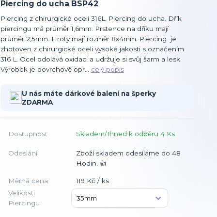
Piercing do ucha BSP42
Piercing z chirurgické oceli 316L. Piercing do ucha. Dřík
piercingu má průměr 1,6mm. Prstence na dříku mají
průměr 2,5mm. Hroty mají rozměr 8x4mm. Piercing je
zhotoven z chirurgické oceli vysoké jakosti s označením
316 L. Ocel odolává oxidaci a udržuje si svůj šarm a lesk.
Výrobek je povrchově opr...
celý popis
U nás máte dárkové balení na šperky
ZDARMA
Dostupnost
Skladem/Ihned k odběru 4 Ks
Odeslání
Zboží skladem odesíláme do 48
Hodin. 👍
Měrná cena
119 Kč / ks
Velikosti
Piercingu