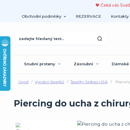
💖 Čeká vás Svat
Obchodní podmínky
REZERVACE
Kontakty
Snubní prsteny
Zásnubní
Dámské
Úvod
Vyrobci šperků
Šperky Spikes USA
Piercin
Piercing do ucha z chiru