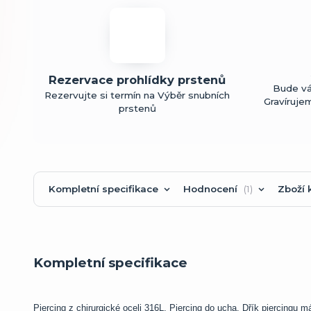
Rezervace prohlídky prstenů
Bude vá
Rezervujte si termín na Výběr snubních
Gravíruje
prstenů
Kompletní specifikace
Hodnocení
1
Zboží k
Kompletní specifikace
Piercing z chirurgické oceli 316L. Piercing do ucha. Dřík piercing