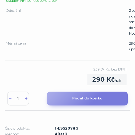
Skladem/Ihned k odběru 2 pár
Odeslání
Zbo
sk
ode
do 
Hod
Měrná cena
29
/ p
239,67 Kč
bez DPH
290 Kč
/
pár
Přidat do košíku
Číslo produktu:
1-ESS207RG
Výrobce:
Altar®