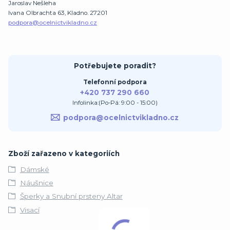
Jaroslav Nešleha
Ivana Olbrachta 63, Kladno. 27201
podpora@ocelnictvikladno.cz
Potřebujete poradit?
Telefonní podpora
+420 737 290 660
Infolinka:(Po-Pá: 9:00 - 15:00)
podpora@ocelnictvikladno.cz
Zboží zařazeno v kategoriích
Dámské
Náušnice
Šperky a Snubní prsteny Altar
Visací