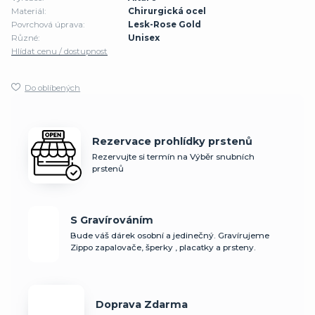
Materiál:
Chirurgická ocel
Povrchová úprava:
Lesk-Rose Gold
Různé:
Unisex
Hlídat cenu / dostupnost
Do oblíbených
Rezervace prohlídky prstenů
Rezervujte si termín na Výběr snubních
prstenů
S Gravírováním
Bude váš dárek osobní a jedinečný. Gravírujeme
Zippo zapalovače, šperky , placatky a prsteny.
Doprava Zdarma