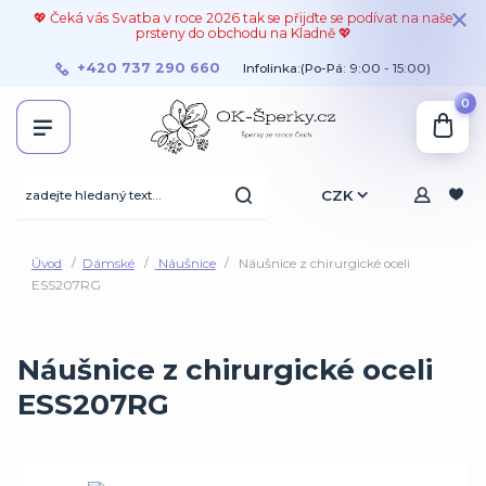
💖 Čeká vás Svatba v roce 2026 tak se přijďte se podívat na naše
prsteny do obchodu na Kladně 💖
+420 737 290 660
Infolinka:(Po-Pá: 9:00 - 15:00)
0
CZK
Úvod
Dámské
Náušnice
Náušnice z chirurgické oceli
ESS207RG
Náušnice z chirurgické oceli
ESS207RG