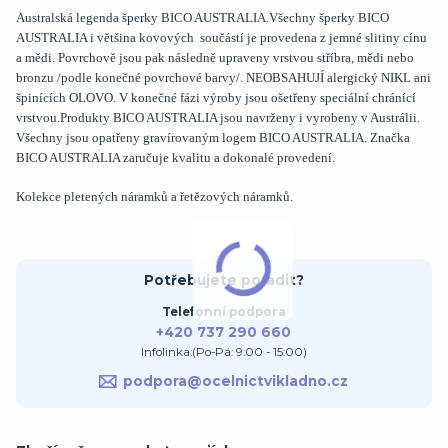
Australská legenda šperky BICO AUSTRALIA.Všechny šperky BICO
AUSTRALIA i většina kovových součástí je provedena z jemné slitiny cínu
a mědi. Povrchově jsou pak následně upraveny vrstvou stříbra, mědi nebo
bronzu /podle konečné povrchové barvy/. NEOBSAHUJÍ alergický NIKL ani
špinících OLOVO. V konečné fázi výroby jsou ošetřeny speciální chránící
vrstvou.Produkty BICO AUSTRALIA jsou navrženy i vyrobeny v Austrálii.
Všechny jsou opatřeny gravírovaným logem BICO AUSTRALIA. Značka
BICO AUSTRALIA zaručuje kvalitu a dokonalé provedení.
Kolekce pletených náramků a řetězových náramků.
Potřebujete poradit?
Telefonní podpora
+420 737 290 660
Infolinka:(Po-Pá: 9:00 - 15:00)
podpora@ocelnictvikladno.cz