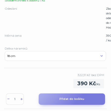
Skladem/Ihned k odběru 1 Ks
Odeslání
Zbo
sk
ode
do 
Hod
Měrná cena
39
/ ks
Délka náramků:
322,31 Kč
bez DPH
390 Kč
/
Ks
Přidat do košíku