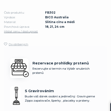
Číslo produktu:
FB302
Výrobce:
BICO Australia
Materiál:
Slitina cínu a mědi
Povrchová úprava:
18, 21, 24 cm
Hlídat cenu / dostupnost
Do oblíbených
Rezervace prohlídky prstenů
Rezervujte si termín na Výběr snubních
prstenů
S Gravírováním
Bude váš dárek osobní a jedinečný. Gravírujeme
Zippo zapalovače, šperky , placatky a prsteny.