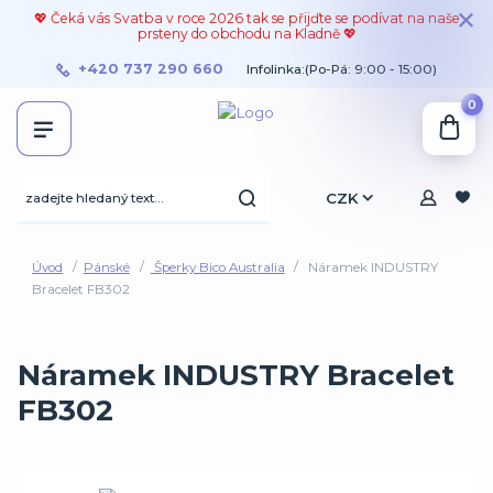
💖 Čeká vás Svatba v roce 2026 tak se přijďte se podívat na naše
prsteny do obchodu na Kladně 💖
+420 737 290 660
Infolinka:(Po-Pá: 9:00 - 15:00)
0
CZK
Úvod
Pánské
Šperky Bico Australia
Náramek INDUSTRY
Bracelet FB302
Náramek INDUSTRY Bracelet
FB302