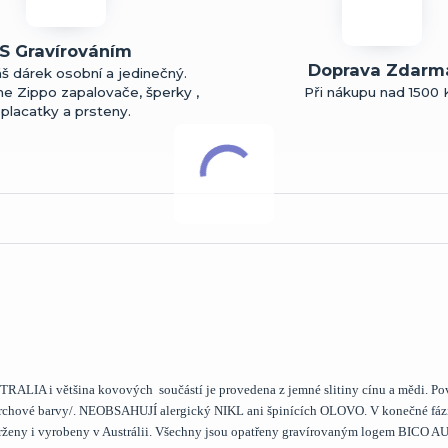
S Gravírováním
Doprava Zdarm
š dárek osobní a jedinečný.
me Zippo zapalovače, šperky ,
Při nákupu nad 1500 
placatky a prsteny.
LIA i většina kovových součástí je provedena z jemné slitiny cínu a mědi. Po
ovrchové barvy/. NEOBSAHUJÍ alergický NIKL ani špinících OLOVO. V konečné fáz
vrženy i vyrobeny v Austrálii. Všechny jsou opatřeny gravírovaným logem BICO 