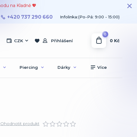
hodu na Kladně 💖
+420 737 290 660
Infolinka:(Po-Pá: 9:00 - 15:00)
0
0 Kč
CZK
Přihlášení
Piercing
Dárky
Více
Ohodnotit produkt