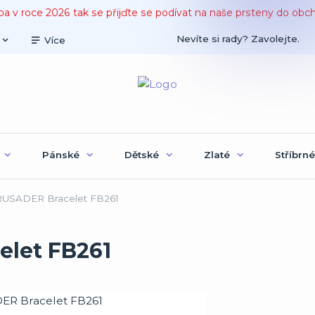
ba v roce 2026 tak se přijďte se podívat na naše prsteny do obc
Nevíte si rady? Zavolejte.
Více
Pánské
Dětské
Zlaté
Stříbrné
USADER Bracelet FB261
let FB261