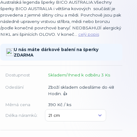
Australská legenda šperky BICO AUSTRALIA.Všechny
šperky BICO AUSTRALIA i většina kovových součástí je
provedena z jemné slitiny cínu a mědi. Povrchově jsou pak
následně upraveny vrstvou stříbra, mědi nebo bronzu
/podle konečné povrchové barvy/. NEOBSAHUJÍ alergický
NIKL ani špinících OLOVO. V koneč...
celý popis
U nás máte dárkové balení na šperky
ZDARMA
Dostupnost
Skladem/Ihned k odběru 3 Ks
Odeslání
Zboží skladem odesíláme do 48
Hodin. 👍
Měrná cena
390 Kč / ks
Délka náramků: