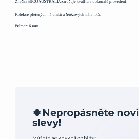
Značka BICO AUSTRALIA zaručuje kvalitu a dokonalé provedení.
Kolekce pletených náramků a řetězových náramků.
Průměr: 6 mm.
🍀Nepropásněte novi
slevy!
Můžete se kdykoli odhlásit.