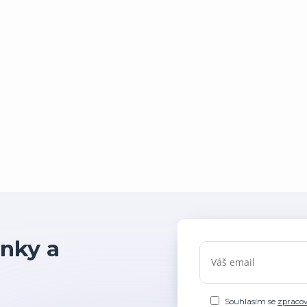
nky a
Souhlasím se
zpraco