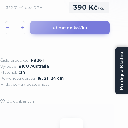
390 Kč
322,31 Kč
bez DPH
/
Ks
Přidat do košíku
Prodejna Kladno
Číslo produktu:
FB261
Výrobce:
BICO Australia
Materiál:
Cín
Povrchová úprava:
18, 21, 24 cm
Hlídat cenu / dostupnost
Do oblíbených