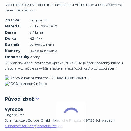
Načerpejte pozitivní energii z náhrdelníku Engelsrufer a je zavěšený na
decentním řetízku.
Značka
Engelsrufer
Materiál
stříbro 925/1000
Barva
stříbrná
Délka
42+4+4
Rozměr
20.65x20 mm
Kameny
kubická zirkonie
Doba záruky
2 roky
Díky antioxidační povrchové úpravě RHODIEM je šperk podobný bílému
zlatu a vyznačuje se vyšším leskem a lepší odolností proti opotřebení.
: Dárkové balení zdarma
Původ zboží
Výrobce
Engelsrufer
Schmuckzeit Europe GmbH Nördliche Ringstr. 6 91126 Schwabach
customerservice@engelsrufer.de