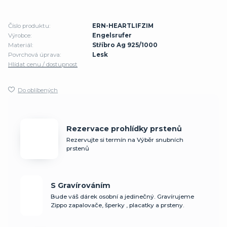
Číslo produktu:
ERN-HEARTLIFZIM
Výrobce:
Engelsrufer
Materiál:
Stříbro Ag 925/1000
Povrchová úprava:
Lesk
Hlídat cenu / dostupnost
Do oblíbených
Rezervace prohlídky prstenů
Rezervujte si termín na Výběr snubních
prstenů
S Gravírováním
Bude váš dárek osobní a jedinečný. Gravírujeme
Zippo zapalovače, šperky , placatky a prsteny.