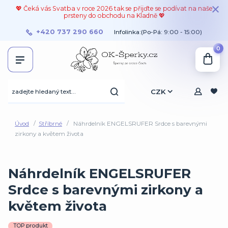
💖 Čeká vás Svatba v roce 2026 tak se přijďte se podívat na naše
prsteny do obchodu na Kladně 💖
+420 737 290 660
Infolinka:(Po-Pá: 9:00 - 15:00)
0
CZK
Úvod
Stříbrné
Náhrdelník ENGELSRUFER Srdce s barevnými
zirkony a květem života
Náhrdelník ENGELSRUFER
Srdce s barevnými zirkony a
květem života
TOP produkt