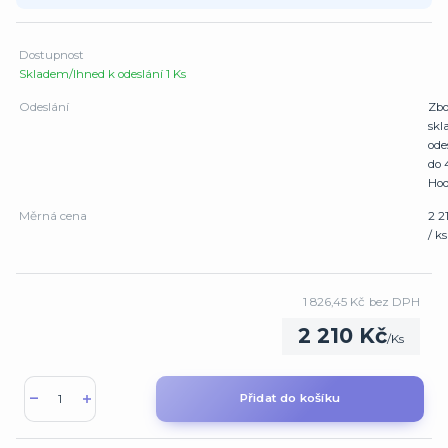
Dostupnost
Skladem/Ihned k odeslání 1 Ks
Odeslání
Zbo
sk
ode
do 
Hod
Měrná cena
2 2
/ ks
1 826,45 Kč
bez DPH
2 210 Kč
/
Ks
Přidat do košíku