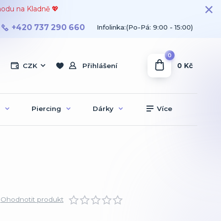
hodu na Kladně 💖
+420 737 290 660
Infolinka:(Po-Pá: 9:00 - 15:00)
0
0 Kč
CZK
Přihlášení
Piercing
Dárky
Více
Ohodnotit produkt