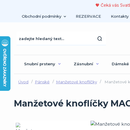
💖 Čeká vás Svat
Obchodní podmínky
REZERVACE
Kontakty
Snubní prsteny
Zásnubní
Dámské
Úvod
Pánské
Manžetové knoflíčky
Manžetové k
Manžetové knoflíčky MAC