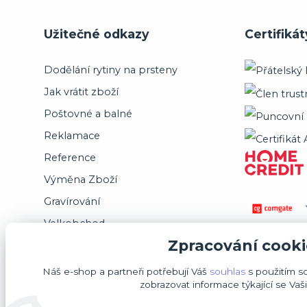
Užitečné odkazy
Certifikát
Dodělání rytiny na prsteny
Jak vrátit zboží
Poštovné a balné
Reklamace
Reference
Výměna Zboží
Gravírování
Velkobchod
Zpracování cooki
Jsme registrováni na puncovním úřadě
Náš e-shop a partneři potřebují Váš
souhlas
s použitím s
zobrazovat informace týkající se Vaš