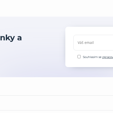
nky a
Souhlasím se
zpraco