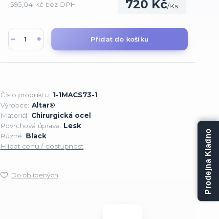
720 Kč
595,04 Kč
bez DPH
/
Ks
Přidat do košíku
Číslo produktu:
1-1MACS73-1
Výrobce:
Altar®
Materiál:
Chirurgická ocel
Povrchová úprava:
Lesk
Prodejna Kladno
Různé:
Black
Hlídat cenu / dostupnost
Do oblíbených