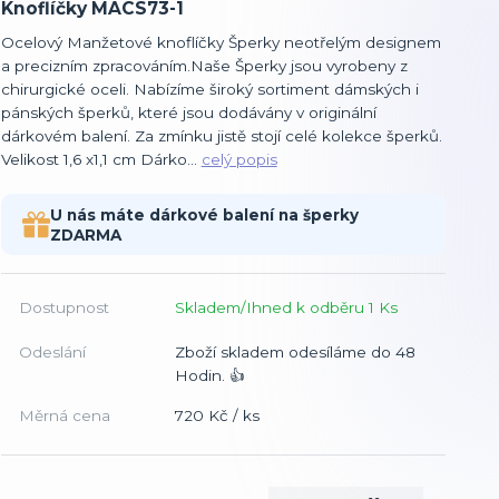
Knoflíčky MACS73-1
Ocelový Manžetové knoflíčky Šperky neotřelým designem
a precizním zpracováním.Naše Šperky jsou vyrobeny z
chirurgické oceli. Nabízíme široký sortiment dámských i
pánských šperků, které jsou dodávány v originální
dárkovém balení. Za zmínku jistě stojí celé kolekce šperků.
Velikost 1,6 x1,1 cm Dárko...
celý popis
U nás máte dárkové balení na šperky
ZDARMA
Dostupnost
Skladem/Ihned k odběru 1 Ks
Odeslání
Zboží skladem odesíláme do 48
Hodin. 👍
Měrná cena
720 Kč / ks