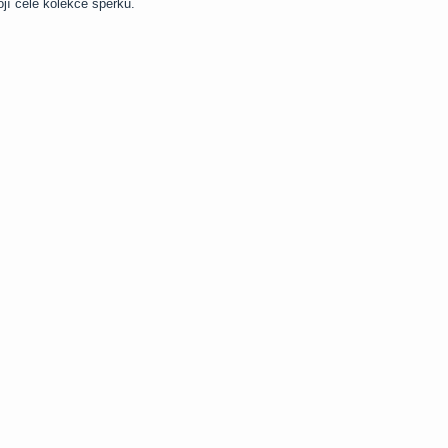
ojí celé kolekce šperků.