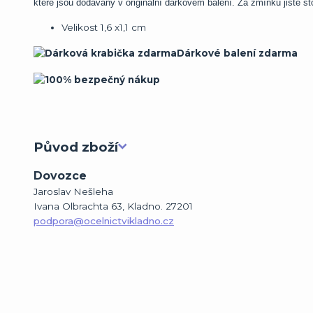
které jsou dodávány v originální dárkovém balení. Za zmínku jistě st
Velikost 1,6 x1,1 cm
Dárkové balení zdarma
Původ zboží
Dovozce
Jaroslav Nešleha
Ivana Olbrachta 63, Kladno. 27201
podpora@ocelnictvikladno.cz