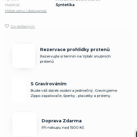
Materiál:
Syntetika
Hlídat cenu / dostupnost
Do oblíbených
Rezervace prohlídky prstenů
Rezervujte si termín na Výběr snubních
prstenů
S Gravírováním
Bude váš dárek osobní a jedinečný. Gravírujeme
Zippo zapalovače, šperky , placatky a prsteny.
Doprava Zdarma
Při nákupu nad 1500 Kč