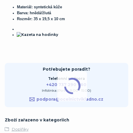
Materiál: syntetická kůže
Barva: hnědá/žlutá
Rozměr: 35 x 19,5 x 10 cm
Potřebujete poradit?
Telefonní podpora
+420 737 290 660
Infolinka:(Po-Pá: 9:00 - 15:00)
podpora@ocelnictvikladno.cz
Zboží zařazeno v kategoriích
Doplňky