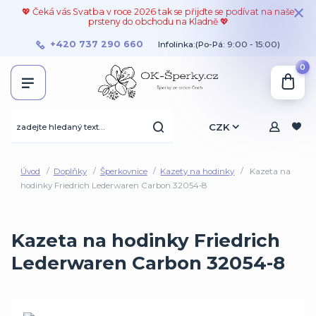
💖 Čeká vás Svatba v roce 2026 tak se přijďte se podívat na naše
prsteny do obchodu na Kladně 💖
+420 737 290 660
Infolinka:(Po-Pá: 9:00 - 15:00)
0
CZK
Úvod
Doplňky
Šperkovnice
Kazety na hodinky
Kazeta na
hodinky Friedrich Lederwaren Carbon 32054-8
Kazeta na hodinky Friedrich
Lederwaren Carbon 32054-8