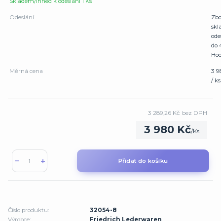
Skladem/Ihned k odeslání 1 Ks
Odeslání
Zbo
sk
ode
do 
Hod
Měrná cena
3 9
/ ks
3 289,26 Kč
bez DPH
3 980 Kč
/
Ks
Přidat do košíku
Číslo produktu:
32054-8
Výrobce:
Friedrich Lederwaren